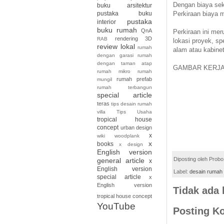
Dengan biaya sek
buku arsitektur
pustaka buku
Perkiraan biaya 
pustaka
interior
buku rumah
QnA
Perkiraan ini me
rendering 3D
RAB
lokasi proyek, spe
review lokal
rumah
alam atau kabine
dengan garasi
rumah
dengan taman atap
GAMBAR KERJ
rumah mikro
rumah
rumah prefab
mungil
rumah terbangun
special article
teras
tips desain rumah
villa
Tips Usaha
tropical house
concept
urban design
x
wiki
woodplank
x
books
x design
English version
Diposting oleh
Probo
general article
x
English version
Label:
desain rumah 2
special article
x
English version
Tidak ada
tropical house concept
YouTube
Posting K