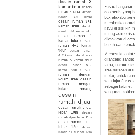
desain rumah 3
Fasad bangunan t
kamar tidur
desain
geometris yang b
rumah 3 lantai
desain
box abu-abu bert
rumah 3.5 lantai
desain rumah 3+1
memberikan karakt
kamar tidur
desain
kayu di sisi kir
rumah 3+4 kamar tidur
miring asimetris 
desain rumah 4
diletakkan di ar
kamar tidur
desain
bersih dan semak
rumah 4+1 kamar
tidur
desain rumah
Memasuki lantai s
desain
4+2 kamar tidur
dirancang sangat
rumah 5 kamar tidur
tamu, namun dise
desain rumah 5+2
desain
area sarapan atau
kamar tidur
rumah dengan
meter) untuk rua
kolam ikan
desain
satu lajur (luru
rumah dengan
sebagai kabinet 
kolam renang
yang memastikan 
desain
rumah dijual
desain rumah dijual
lebar 10m
desain
rumah dijual lebar 11m
desain rumah dijual
lebar 12m
desain
rumah dijual lebar 13m