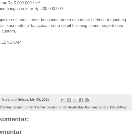
itar Rp 5.000.000 / m²
membangun sekitar Rp 700.000.000
rupakan estimasi kasar bangunan utama dan dapat berbeda tergantung
sifikasi material bangunan, serta detail finishing interior seperti batu
t custom.
A LENGKAP
 Hindarto
di
Selasa, Mei 05, 2026
 lantai
,
desain rumah 3 lantai
,
desain rumah dijual lebar 6m
,
luas antara 125-150m2
 komentar:
omentar