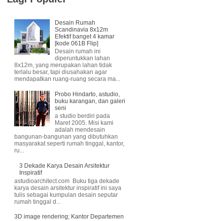
Desain Rumah
Scandinavia 8x12m
Efektif banget 4 kamar
[kode 061B Flip]
Desain rumah ini
diperuntukkan lahan
8x12m, yang merupakan lahan tidak
terlalu besar, tapi diusahakan agar
mendapatkan ruang-ruang secara ma...
Probo Hindarto, astudio,
buku karangan, dan galeri
seni
a studio berdiri pada
Maret 2005. Misi kami
adalah mendesain
bangunan-bangunan yang dibutuhkan
masyarakat seperti rumah tinggal, kantor,
ru...
3 Dekade Karya Desain Arsitektur
Inspiratif
astudioarchitect.com Buku tiga dekade
karya desain arsitektur inspiratif ini saya
tulis sebagai kumpulan desain seputar
rumah tinggal d...
3D image rendering; Kantor Departemen