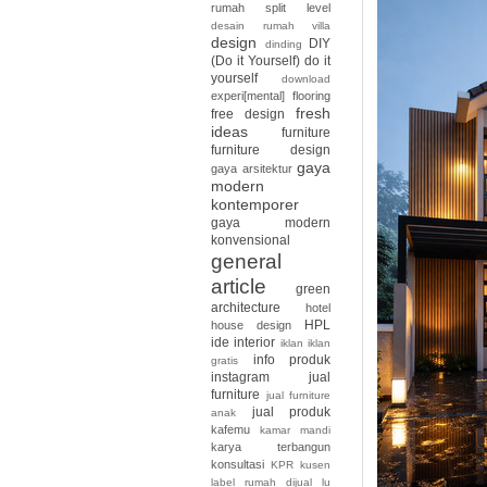
rumah split level
desain rumah villa
design
DIY
dinding
(Do it Yourself)
do it
yourself
download
experi[mental]
flooring
fresh
free design
ideas
furniture
furniture design
gaya
gaya arsitektur
modern
kontemporer
gaya modern
konvensional
general
article
green
architecture
hotel
HPL
house design
ide interior
iklan
iklan
info produk
gratis
instagram
jual
furniture
jual furniture
jual produk
anak
kafemu
kamar mandi
karya terbangun
konsultasi
KPR
kusen
label rumah dijual
lu