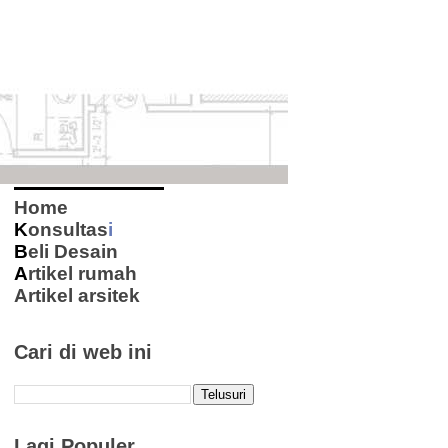
Home
K
onsultas
i
B
eli Desain
A
rtikel rumah
Artikel arsitek
Cari di web ini
Lagi Populer