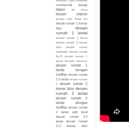
Hindarto
Cara Pameran
commercial design
dapur
de
desa
desain interior
desain ruko lebar 5m
desain rumah 1 kamar
desain
tidur
rumah 1 lantai
desain rumah 1 lantai
desain rumah 3 kamar
tidur desain rumah
minimalis desain rumah
8x15
desain rumah 1
lantai dengan mezanin
desain rumah 1
lantai dengan
rooftop
desain rumah
1.5 lantai
desain rumah
desain rumah 2
2
desain
kamar tidur
rumah 2 lantai
desain rumah 2
lantai dengan
rooftop
desain rumah
2 lantai split level
desain rumah 2.5
lantai
desain rumah
2+1 kamar tidur