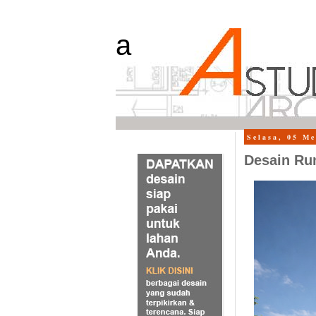
a
Selasa, 05 Me
Desain Rum