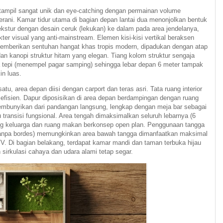
ampil sangat unik dan eye-catching dengan permainan volume
erani. Kamar tidur utama di bagian depan lantai dua menonjolkan bentuk
ekstur dengan desain ceruk (lekukan) ke dalam pada area jendelanya,
er visual yang anti-mainstream. Elemen kisi-kisi vertikal beraksen
i memberikan sentuhan hangat khas tropis modern, dipadukan dengan atap
dan kanopi struktur hitam yang elegan. Tiang kolom struktur sengaja
ea tepi (menempel pagar samping) sehingga lebar depan 6 meter tampak
in luas.
atu, area depan diisi dengan carport dan teras asri. Tata ruang interior
 efisien. Dapur diposisikan di area depan berdampingan dengan ruang
mbunyikan dari pandangan langsung, lengkap dengan meja bar sebagai
 transisi fungsional. Area tengah dimaksimalkan seluruh lebarnya (6
ng keluarga dan ruang makan berkonsep open plan. Penggunaan tangga
s tanpa bordes) memungkinkan area bawah tangga dimanfaatkan maksimal
TV. Di bagian belakang, terdapat kamar mandi dan taman terbuka hijau
sirkulasi cahaya dan udara alami tetap segar.