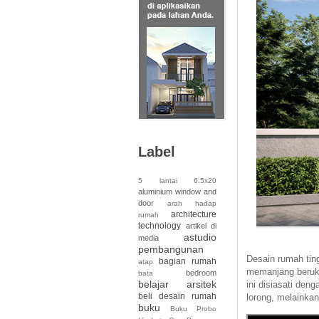
Label
5 lantai
6.5x20
aluminium window and
door
arah hadap
architecture
rumah
technology
artikel di
astudio
media
pembangunan
Desain rumah tin
bagian rumah
atap
memanjang beruku
bedroom
bata
belajar arsitek
ini disiasati den
beli desain rumah
lorong, melainkan
buku
Buku Probo