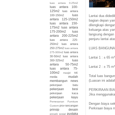
luas antara 0-25m2
luas antara 100-
125m2
luas antara
luas
100-150m2
Lantai dua didedi
antara 125-150m2
bagian depan yan
luas antara 150-
dilengkapi denga
175m2
luas antara
keluarga atas yan
175-200m2
luas
langsung dengan 
antara 200-225m2
penjuru lantai ata
luas antara 225-
250m2
luas antara
LUAS BANGUN
250-275m2
luas antara
luas antara
275-300m2
30-50m2
luas antara
Lantai 1 : ± 65 m²
luas
300-325m2
antara 50-75m2
Lantai 2 : ± 75 m²
luas antara 75-
100m2
masjid
ME
Total luas bangun
mudah
media
(Luasan ini adala
membangun
news
pekerjaan batu
pekerjaan besi
PERKIRAAN BI
pekerjaan kaca
Jika menggunaka
pekerjaan kayu
Pemesanan Furniture
Dengan biaya sek
pra-rancangan
Custom
Perkiraan biaya 
prinsip desain
pustaka
proyek sosial