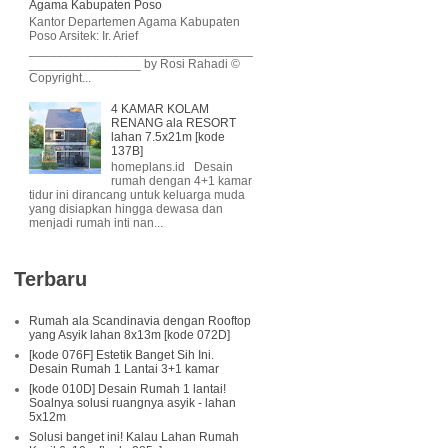
Agama Kabupaten Poso
Kantor Departemen Agama Kabupaten
Poso Arsitek: Ir. Arief
________________________________
________________ by Rosi Rahadi ©
Copyright...
4 KAMAR KOLAM
RENANG ala RESORT
lahan 7.5x21m [kode
137B]
homeplans.id Desain
rumah dengan 4+1 kamar
tidur ini dirancang untuk keluarga muda
yang disiapkan hingga dewasa dan
menjadi rumah inti nan...
Terbaru
Rumah ala Scandinavia dengan Rooftop
yang Asyik lahan 8x13m [kode 072D]
[kode 076F] Estetik Banget Sih Ini.
Desain Rumah 1 Lantai 3+1 kamar
[kode 010D] Desain Rumah 1 lantai!
Soalnya solusi ruangnya asyik - lahan
5x12m
Solusi banget ini! Kalau Lahan Rumah