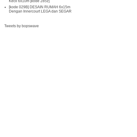
Kecil 6x10m [kode 285z]
[kode 029B] DESAIN RUMAH 6x15m
Dengan Innercourt LEGA dan SEGAR
Tweets by bopswave