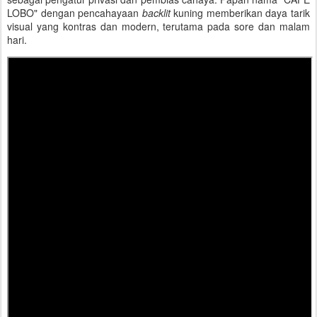
LOBO" dengan pencahayaan
backlit
kuning memberikan daya tarik
visual yang kontras dan modern, terutama pada sore dan malam
hari.