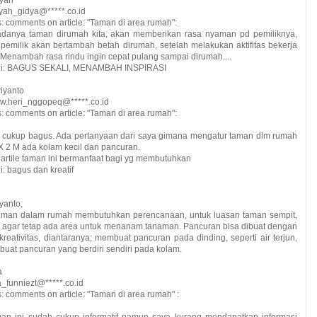
syah_gidya@*****.co.id
 comments on article: "Taman di area rumah":
danya taman dirumah kita, akan memberikan rasa nyaman pd pemiliknya,
emilik akan bertambah betah dirumah, setelah melakukan aktifitas bekerja
 Menambah rasa rindu ingin cepat pulang sampai dirumah....
ini: BAGUS SEKALI, MENAMBAH INSPIRASI
iyanto
w.heri_nggopeq@*****.co.id
 comments on article: "Taman di area rumah":
 cukup bagus. Ada pertanyaan dari saya gimana mengatur taman dlm rumah
X 2 M ada kolam kecil dan pancuran.
rtile taman ini bermanfaat bagi yg membutuhkan
i: bagus dan kreatif
yanto,
aman dalam rumah membutuhkan perencanaan, untuk luasan taman sempit,
agar tetap ada area untuk menanam tanaman. Pancuran bisa dibuat dengan
kreativitas, diantaranya; membuat pancuran pada dinding, seperti air terjun,
uat pancuran yang berdiri sendiri pada kolam.
a
a_funniezt@*****.co.id
 comments on article: "Taman di area rumah" :
man ini sudah cukup informatif namun saya kurang mendapatkan informasi