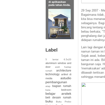
29 Sep 2007
-
Me
Bagaimana tidak,
kita bisa menana
sebagainya. Bagi 
bincang tentang 
beliau berkata; 
penghalang dari 
didepan rumahnya
Lain lagi dengan
Label
namun taman ini 
Sejak awal, kebe
5 lantai
6.5x20
taman ini ada. Bi
aluminium window and
bangunan saja. Ha
door
arah hadap
'memaksakan' ad
architecture
rumah
dibawah teritisa
technology
artikel di
sehingga menamb
astudio
media
pembangunan
bagian rumah
atap
bedroom
bata
belajar arsitek
beli desain rumah
buku
Buku Probo