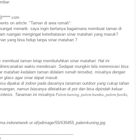
ambar:
@*****.com
ts on article: "Taman di area rumah":
ni sangat menarik. saya ingin bertanya bagaimana membuat taman di
am ruangan mengingat keterbatasan sinar matahari yang masuk?
an yang bisa hidup tanpa sinar matahari ?
 membuat taman tetap membutuhkan sinar matahari. Hal ini
direncanakan waktu mendesain. Sedapat mungkin bila merenovasi bisa
 matahari kedalam taman didalam rumah tersebut, misalnya dengan
er glass agar sinar dapat masuk.
sa dipakai di indoor pada dasarnya tanaman outdoor yang cukup tahan
ruangan, namun biasanya diletakkan di pot dan bisa dipindah keluar
sintesis. Tanaman ini misalnya
Palem kuning, palem bambu, palem funiks,
uma.indonetwork.or.id/pdimage/55/636455_palemkuning.jpg
__________________________________
o