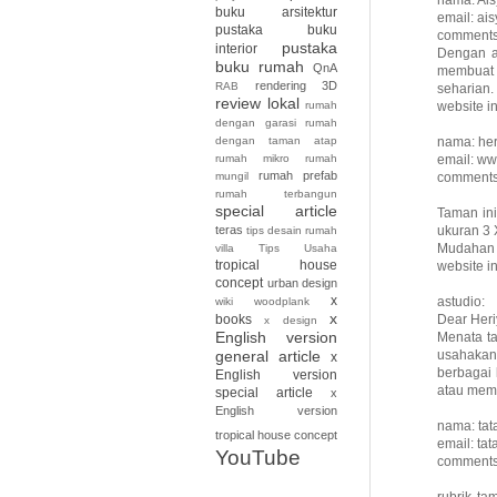
buku arsitektur
email: ai
pustaka buku
comments:
pustaka
interior
Dengan a
buku rumah
QnA
membuat p
rendering 3D
RAB
seharian.
review lokal
website 
rumah
dengan garasi
rumah
nama: her
dengan taman atap
email: ww
rumah mikro
rumah
rumah prefab
comments:
mungil
rumah terbangun
special article
Taman ini
ukuran 3 
teras
tips desain rumah
Mudahan a
villa
Tips Usaha
tropical house
website in
concept
urban design
x
astudio:
wiki
woodplank
x
Dear Heri
books
x design
English version
Menata t
usahakan 
general article
x
berbagai 
English version
atau memb
special article
x
English version
nama: tat
tropical house concept
email: tat
YouTube
comments:
rubrik ta