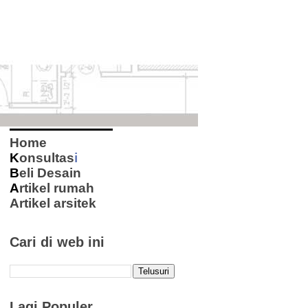
Home
K
onsultas
i
B
eli Desain
A
rtikel rumah
Artikel arsitek
Cari di web ini
Lagi Populer