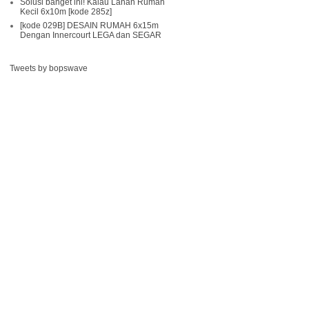
Solusi banget ini! Kalau Lahan Rumah
Kecil 6x10m [kode 285z]
[kode 029B] DESAIN RUMAH 6x15m
Dengan Innercourt LEGA dan SEGAR
Tweets by bopswave