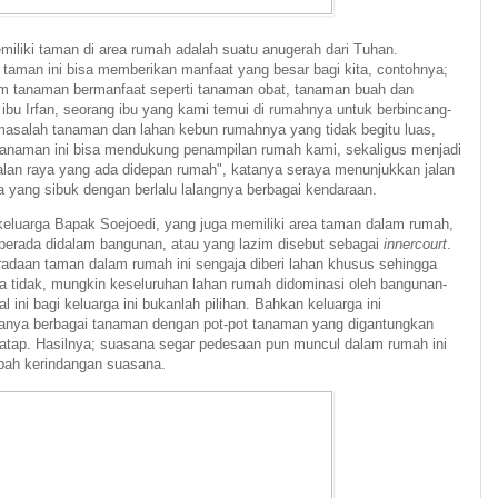
miliki taman di area rumah adalah suatu anugerah dari Tuhan.
 taman ini bisa memberikan manfaat yang besar bagi kita, contohnya;
m tanaman bermanfaat seperti tanaman obat, tanaman buah dan
ibu Irfan, seorang ibu yang kami temui di rumahnya untuk berbincang-
masalah tanaman dan lahan kebun rumahnya yang tidak begitu luas,
"Tanaman ini bisa mendukung penampilan rumah kami, sekaligus menjadi
jalan raya yang ada didepan rumah", katanya seraya menunjukkan jalan
 yang sibuk dengan berlalu lalangnya berbagai kendaraan.
 keluarga Bapak Soejoedi, yang juga memiliki area taman dalam rumah,
berada didalam bangunan, atau yang lazim disebut sebagai
innercourt
.
radaan taman dalam rumah ini sengaja diberi lahan khusus sehingga
la tidak, mungkin keseluruhan lahan rumah didominasi oleh bangunan-
l ini bagi keluarga ini bukanlah pilihan. Bahkan keluarga ini
anya berbagai tanaman dengan pot-pot tanaman yang digantungkan
n atap. Hasilnya; suasana segar pedesaan pun muncul dalam rumah ini
ah kerindangan suasana.