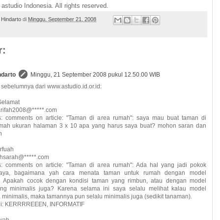
astudio Indonesia. All rights reserved.
 Hindarto
di
Minggu, September 21, 2008
r:
ndarto
Minggu, 21 September 2008 pukul 12.50.00 WIB
sebelumnya dari www.astudio.id.or.id:
 Selamat
arifah2008@*****.com
: comments on article: "Taman di area rumah": saya mau buat taman di
mah ukuran halaman 3 x 10 apa yang harus saya buat? mohon saran dan
n
rfuah
ahsarah@*****.com
: comments on article: "Taman di area rumah": Ada hal yang jadi pokok
 saya, bagaimana yah cara menata taman untuk rumah dengan model
s. Apakah cocok dengan kondisi taman yang rimbun, atau dengan model
ng minimalis juga? Karena selama ini saya selalu melihat kalau model
minimalis, maka tamannya pun selalu minimalis juga (sedikit tanaman).
ini: KERRRREEEN, INFORMATIF
syah