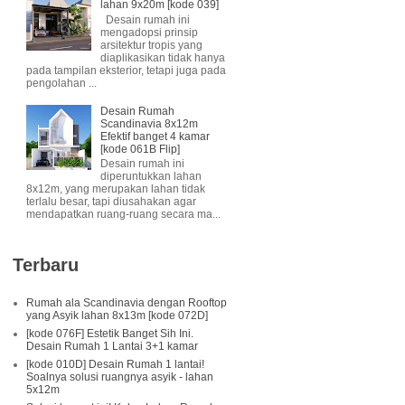
lahan 9x20m [kode 039]
Desain rumah ini
mengadopsi prinsip
arsitektur tropis yang
diaplikasikan tidak hanya
pada tampilan eksterior, tetapi juga pada
pengolahan ...
Desain Rumah
Scandinavia 8x12m
Efektif banget 4 kamar
[kode 061B Flip]
Desain rumah ini
diperuntukkan lahan
8x12m, yang merupakan lahan tidak
terlalu besar, tapi diusahakan agar
mendapatkan ruang-ruang secara ma...
Terbaru
Rumah ala Scandinavia dengan Rooftop
yang Asyik lahan 8x13m [kode 072D]
[kode 076F] Estetik Banget Sih Ini.
Desain Rumah 1 Lantai 3+1 kamar
[kode 010D] Desain Rumah 1 lantai!
Soalnya solusi ruangnya asyik - lahan
5x12m