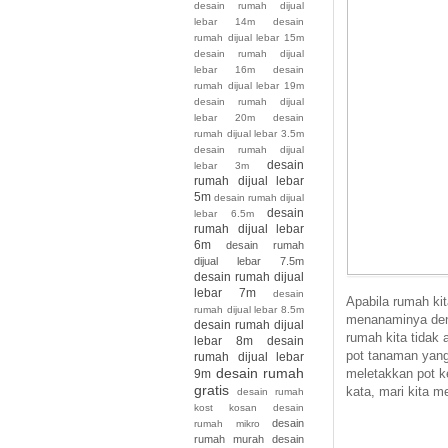
desain rumah dijual
lebar 14m
desain
rumah dijual lebar 15m
desain rumah dijual
lebar 16m
desain
rumah dijual lebar 19m
desain rumah dijual
lebar 20m
desain
rumah dijual lebar 3.5m
desain rumah dijual
desain
lebar 3m
rumah dijual lebar
5m
desain rumah dijual
desain
lebar 6.5m
rumah dijual lebar
6m
desain rumah
dijual lebar 7.5m
desain rumah dijual
lebar 7m
desain
Apabila rumah kit
rumah dijual lebar 8.5m
menanaminya denga
desain rumah dijual
rumah kita tidak 
lebar 8m
desain
pot tanaman yang
rumah dijual lebar
desain rumah
meletakkan pot k
9m
gratis
kata, mari kita 
desain rumah
kost kosan
desain
desain
rumah mikro
rumah murah
desain