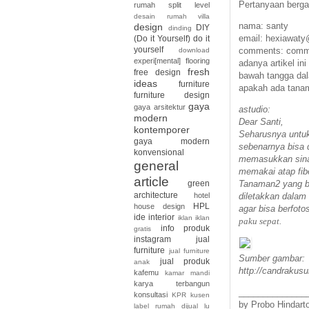
Pertanyaan berg
rumah split level
desain rumah villa
nama: santy
design
DIY
dinding
email: hexiawaty
(Do it Yourself)
do it
yourself
comments: commen
download
experi[mental]
flooring
adanya artikel i
fresh
free design
bawah tangga dal
ideas
furniture
apakah ada tanam
furniture design
gaya
gaya arsitektur
astudio:
modern
Dear Santi,
kontemporer
Seharusnya untuk
gaya modern
sebenarnya bisa 
konvensional
memasukkan sinar
general
memakai atap fib
article
Tanaman2 yang bi
green
architecture
diletakkan dalam 
hotel
HPL
house design
agar bisa berfoto
ide interior
iklan
iklan
paku sepat.
info produk
gratis
instagram
jual
furniture
jual furniture
Sumber gambar:
jual produk
anak
http://candrakus
kafemu
kamar mandi
karya terbangun
______________
konsultasi
KPR
kusen
by Probo Hindart
label rumah dijual
lu