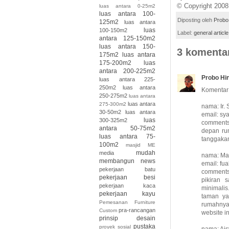
© Copyright 2008 
luas antara 0-25m2
luas antara 100-
Diposting oleh
Probo
125m2
luas antara
luas
100-150m2
Label:
general article
antara 125-150m2
luas antara 150-
3 komenta
175m2
luas antara
175-200m2
luas
antara 200-225m2
Probo Hi
luas antara 225-
250m2
luas antara
Komentar 
250-275m2
luas antara
luas antara
275-300m2
nama: Ir.
30-50m2
luas antara
email: sy
luas
300-325m2
comments
antara 50-75m2
depan ru
luas antara 75-
tanggaka
100m2
masjid
ME
mudah
media
nama: Ma
membangun
news
email: fu
pekerjaan batu
comments
pekerjaan besi
pikiran
pekerjaan kaca
minimali
pekerjaan kayu
taman ya
Pemesanan Furniture
rumahnya 
pra-rancangan
Custom
website 
prinsip desain
pustaka
proyek sosial
nama: Ai