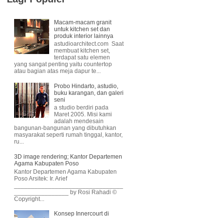
Macam-macam granit
untuk kitchen set dan
produk interior lainnya
astudioarchitect.com Saat
membuat kitchen set,
terdapat satu elemen
yang sangat penting yaitu countertop
atau bagian atas meja dapur te...
Probo Hindarto, astudio,
buku karangan, dan galeri
seni
a studio berdiri pada
Maret 2005. Misi kami
adalah mendesain
bangunan-bangunan yang dibutuhkan
masyarakat seperti rumah tinggal, kantor,
ru...
3D image rendering; Kantor Departemen
Agama Kabupaten Poso
Kantor Departemen Agama Kabupaten
Poso Arsitek: Ir. Arief
________________________________
________________ by Rosi Rahadi ©
Copyright...
Konsep Innercourt di