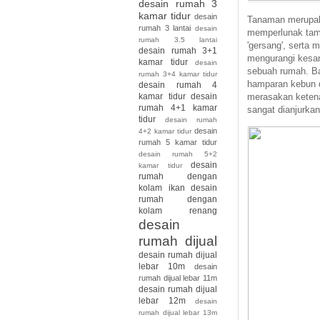
desain rumah 3
kamar tidur
desain
Tanaman merupak
rumah 3 lantai
desain
memperlunak tam
rumah 3.5 lantai
'gersang', serta
desain rumah 3+1
mengurangi kesa
kamar tidur
desain
sebuah rumah. Ba
rumah 3+4 kamar tidur
hamparan kebun d
desain rumah 4
merasakan ketenan
kamar tidur
desain
rumah 4+1 kamar
sangat dianjurka
tidur
desain rumah
desain
4+2 kamar tidur
rumah 5 kamar tidur
desain rumah 5+2
desain
kamar tidur
rumah dengan
kolam ikan
desain
rumah dengan
kolam renang
desain
rumah dijual
desain rumah dijual
lebar 10m
desain
rumah dijual lebar 11m
desain rumah dijual
lebar 12m
desain
rumah dijual lebar 13m