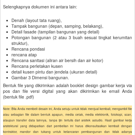
Selengkapnya dokumen ini antara lain:
Denah (layout tata ruang),
Tampak bangunan (depan, samping, belakang),
Detail fasade (tampilan bangunan yang detail)
Potongan bangunan (2 atau 3 buah sesuai tingkat kerumitan
struktur),
Rencana pondasi
rencana atap
Rencana sanitasi (aliran air bersih dan air kotor)
Rencana perletakan kusen
detail kusen pintu dan jendela (ukuran detail)
Gambar 3 Dimensi bangunan.
Bentuk file yang dikirimkan adalah booklet design gambar kerja via
pos dan file versi digital yang akan dikirimkan ke email Anda
(bentuk file .pdf)
Note: Bila Anda membeli desain ini, Anda setuju untuk tidak menjual kembali, mengambil file
atau sebagian file dalam bentuk apapun, media cetak, media elektronik, fotokopi, scan,
ataupun transfer data lainnya, tanpa ijin tertulis dari arsitek astudio. Hasil gambar kerja
arsitektural yang didapatkan dari pembelian ini harus dikonsultasikan kembali dengan
kontraktor, mandor dan tukang untuk kelancaran pembangunan dan tidak adanya