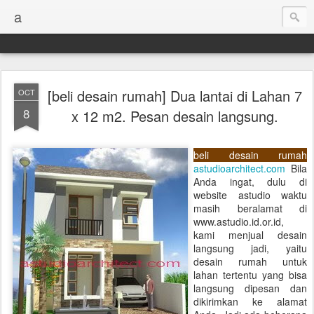
a
[beli desain rumah] Dua lantai di Lahan 7
OCT
8
x 12 m2. Pesan desain langsung.
beli desain rumah
astudioarchitect.com
Bila
Anda ingat, dulu di
website astudio waktu
masih beralamat di
www.astudio.id.or.id,
kami menjual desain
langsung jadi, yaitu
desain rumah untuk
lahan tertentu yang bisa
langsung dipesan dan
dikirimkan ke alamat