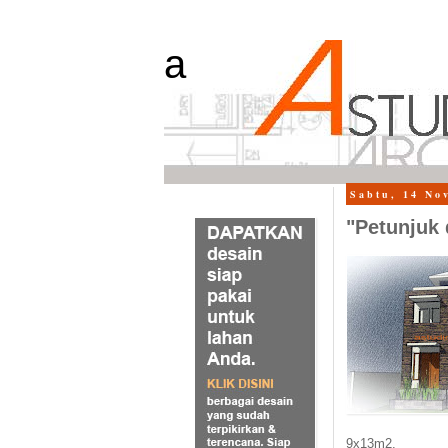
a
Sabtu, 14 No
"Petunjuk 
9x13m2.