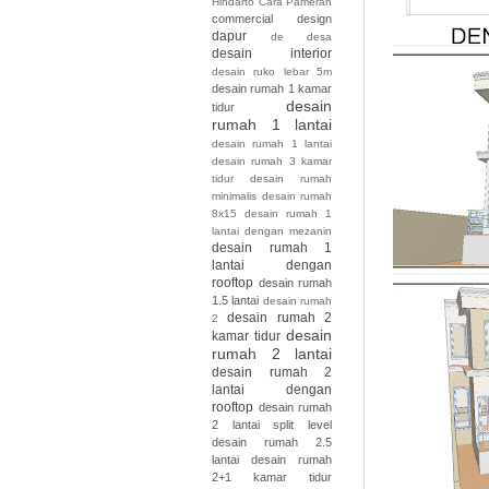
Hindarto
Cara Pameran
commercial design
dapur
de
desa
desain interior
desain ruko lebar 5m
desain rumah 1 kamar
desain
tidur
rumah 1 lantai
desain rumah 1 lantai
desain rumah 3 kamar
tidur desain rumah
minimalis desain rumah
8x15
desain rumah 1
lantai dengan mezanin
desain rumah 1
lantai dengan
rooftop
desain rumah
1.5 lantai
desain rumah
desain rumah 2
2
desain
kamar tidur
rumah 2 lantai
desain rumah 2
lantai dengan
rooftop
desain rumah
2 lantai split level
desain rumah 2.5
lantai
desain rumah
2+1 kamar tidur