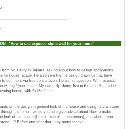
o
__________________________________
o
N: "How to use exposed stone wall for your home"
from Mr. Henry in Jakarta, asking about how to design applications
ne for house facade. He also sent the file design drawings that have
to comment via free consultation. Here's his question: With respect, I
e writing / your article. My name Bp.Henry, live in the area Puri Indah,
ovating house, with 9x13m2 size.
raints on the design in general look of my house and using natural stone
 so through this email, would you help give advice about How to make
he look of this house (I think it's quite monotonous), and where I can
l stone ...? Before and after that I say many thanks!