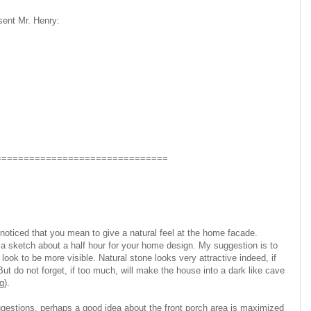
sent Mr. Henry:
===============================
 noticed that you mean to give a natural feel at the home facade.
a sketch about a half hour for your home design. My suggestion is to
look to be more visible. Natural stone looks very attractive indeed, if
But do not forget, if too much, will make the house into a dark like cave
g).
ggestions, perhaps a good idea about the front porch area is maximized