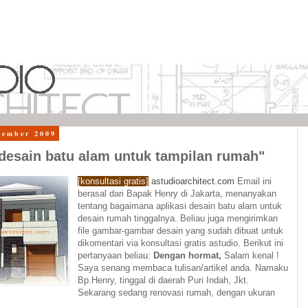
vember 2009
desain batu alam untuk tampilan rumah"
[
konsultasi gratis
]
astudioarchitect.com
Email ini
berasal dari Bapak Henry di Jakarta, menanyakan
tentang bagaimana aplikasi desain batu alam untuk
desain rumah tinggalnya. Beliau juga mengirimkan
file gambar-gambar desain yang sudah dibuat untuk
dikomentari via konsultasi gratis astudio. Berikut ini
pertanyaan beliau:
Dengan hormat,
Salam kenal !
Saya senang membaca tulisan/artikel anda. Namaku
Bp.Henry, tinggal di daerah Puri Indah, Jkt.
Sekarang sedang renovasi rumah, dengan ukuran