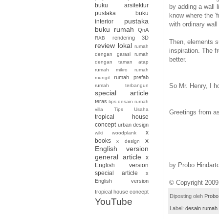
buku arsitektur
by adding a wall l
pustaka buku
know where the 'f
pustaka
interior
with ordinary wal
buku rumah
QnA
rendering 3D
RAB
Then, elements s
review lokal
rumah
inspiration. The 
dengan garasi
rumah
better.
dengan taman atap
rumah mikro
rumah
rumah prefab
mungil
So Mr. Henry, I h
rumah terbangun
special article
teras
tips desain rumah
villa
Tips Usaha
Greetings from as
tropical house
concept
urban design
x
wiki
woodplank
______________
x
books
x design
English version
general article
x
by Probo Hindart
English version
special article
x
English version
© Copyright 2009 
tropical house concept
Diposting oleh
Probo
YouTube
Label:
desain rumah 