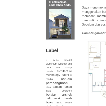
Saya menemukan 
menggunakan batu
membantu member
menurutku cukup 
Sebelum dan ses
Gambar-gambar 
Label
5 lantai
6.5x20
aluminium window and
door
arah hadap
architecture
rumah
technology
artikel di
astudio
media
pembangunan
bagian rumah
atap
bedroom
bata
belajar arsitek
beli desain rumah
buku
Buku Probo