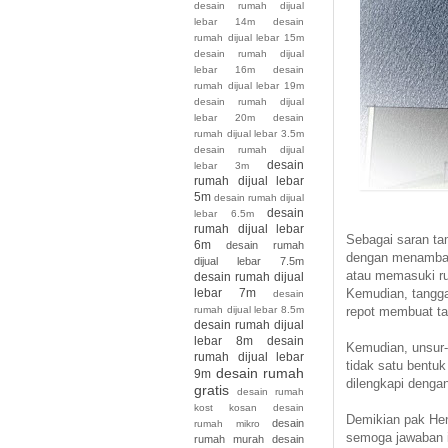
desain rumah dijual
lebar 14m
desain
rumah dijual lebar 15m
desain rumah dijual
lebar 16m
desain
rumah dijual lebar 19m
desain rumah dijual
lebar 20m
desain
rumah dijual lebar 3.5m
desain rumah dijual
desain
lebar 3m
rumah dijual lebar
5m
desain rumah dijual
desain
lebar 6.5m
rumah dijual lebar
Sebagai saran ta
6m
desain rumah
dengan menambahk
dijual lebar 7.5m
atau memasuki ru
desain rumah dijual
lebar 7m
Kemudian, tangga
desain
rumah dijual lebar 8.5m
repot membuat ta
desain rumah dijual
lebar 8m
desain
Kemudian, unsur-
rumah dijual lebar
tidak satu bentuk
desain rumah
9m
dilengkapi denga
gratis
desain rumah
kost kosan
desain
Demikian pak Hen
desain
rumah mikro
semoga jawaban 
rumah murah
desain