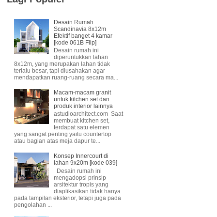
Desain Rumah
Scandinavia 8x12m
Efektif banget 4 kamar
[kode 061B Flip]
Desain rumah ini
diperuntukkan lahan
8x12m, yang merupakan lahan tidak
terlalu besar, tapi diusahakan agar
mendapatkan ruang-ruang secara ma...
Macam-macam granit
untuk kitchen set dan
produk interior lainnya
astudioarchitect.com Saat
membuat kitchen set,
terdapat satu elemen
yang sangat penting yaitu countertop
atau bagian atas meja dapur te...
Konsep Innercourt di
lahan 9x20m [kode 039]
Desain rumah ini
mengadopsi prinsip
arsitektur tropis yang
diaplikasikan tidak hanya
pada tampilan eksterior, tetapi juga pada
pengolahan ...