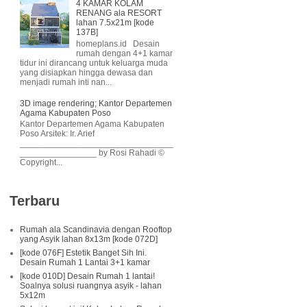
4 KAMAR KOLAM
RENANG ala RESORT
lahan 7.5x21m [kode
137B]
homeplans.id Desain
rumah dengan 4+1 kamar
tidur ini dirancang untuk keluarga muda
yang disiapkan hingga dewasa dan
menjadi rumah inti nan...
3D image rendering; Kantor Departemen
Agama Kabupaten Poso
Kantor Departemen Agama Kabupaten
Poso Arsitek: Ir. Arief
________________________________
________________ by Rosi Rahadi ©
Copyright...
Terbaru
Rumah ala Scandinavia dengan Rooftop
yang Asyik lahan 8x13m [kode 072D]
[kode 076F] Estetik Banget Sih Ini.
Desain Rumah 1 Lantai 3+1 kamar
[kode 010D] Desain Rumah 1 lantai!
Soalnya solusi ruangnya asyik - lahan
5x12m