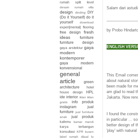
rumah split level
desain rumah villa
Salam dari astudi
design
DIY
dinding
(Do it Yourself)
do it
______________
yourself
download
experi[mental]
flooring
by Probo Hindart
fresh
free design
ideas
furniture
furniture design
ENGLISH VERSIO
gaya
gaya arsitektur
modern
kontemporer
gaya modern
konvensional
general
This Email comes 
article
about natural sto
green
been made for me 
architecture
hotel
am glad to read th
HPL
house design
ide interior
Jakarta. Now ren
iklan
iklan
info produk
gratis
instagram
jual
furniture
jual furniture
I found the const
jual produk
anak
in particular ...
kafemu
kamar mandi
better design of t
karya terbangun
'play' with natura
konsultasi
KPR
kusen
label rumah dijual
lu