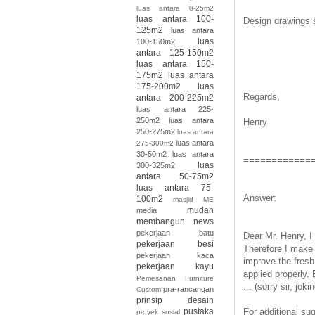
luas antara 0-25m2
luas antara 100-
Design drawings 
125m2
luas antara
luas
100-150m2
antara 125-150m2
luas antara 150-
175m2
luas antara
175-200m2
luas
Regards,
antara 200-225m2
luas antara 225-
250m2
luas antara
Henry
250-275m2
luas antara
luas antara
275-300m2
30-50m2
luas antara
============
luas
300-325m2
antara 50-75m2
luas antara 75-
Answer:
100m2
masjid
ME
mudah
media
membangun
news
pekerjaan batu
Dear Mr. Henry, I
pekerjaan besi
Therefore I make 
pekerjaan kaca
improve the fresh 
pekerjaan kayu
applied properly. 
Pemesanan Furniture
... (sorry sir, jokin
pra-rancangan
Custom
prinsip desain
pustaka
For additional su
proyek sosial