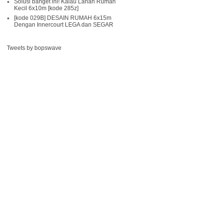
Solusi banget ini! Kalau Lahan Rumah
Kecil 6x10m [kode 285z]
[kode 029B] DESAIN RUMAH 6x15m
Dengan Innercourt LEGA dan SEGAR
Tweets by bopswave