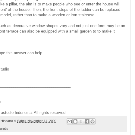
ike a pillar, the aim is to make people who see or enter the house will
ront' of the house. Then, the front steps of the ladder can be replaced
l model, rather than to make a wooden or iron staircase.
uch as decorative window shapes vary and not just one form may be an
front terrace can also be equipped with a small garden to to make it
ope this answer can help.
tudio
__________________________________
o
astudio Indonesia. All rights reserved.
 Hindarto
di
Sabtu, November 14, 2009
gratis