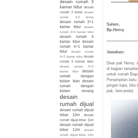
desain rumah 3
kamar tidur
desain
rumah 3 lantai
desain
rumah 3.5 lantai
desain rumah 3+1
Salam,
kamar tidur
desain
Bp.Henry
rumah 3+4 kamar tidur
desain rumah 4
============
kamar tidur
desain
rumah 4+1 kamar
tidur
Jawaban:
desain rumah
desain
4+2 kamar tidur
rumah 5 kamar tidur
Dear pak Henry,
desain rumah 5+2
di bagian tampil
desain
kamar tidur
untuk rumah Bapak
rumah dengan
Penampilan batu 
kolam ikan
desain
jangan lupa, bila
rumah dengan
pak, bercanda).
kolam renang
desain
rumah dijual
desain rumah dijual
lebar 10m
desain
rumah dijual lebar 11m
desain rumah dijual
lebar 12m
desain
rumah dijual lebar 13m