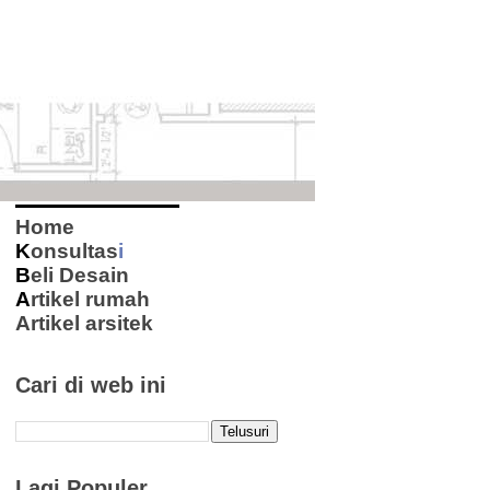
Home
K
onsultas
i
B
eli Desain
A
rtikel rumah
Artikel arsitek
Cari di web ini
Lagi Populer