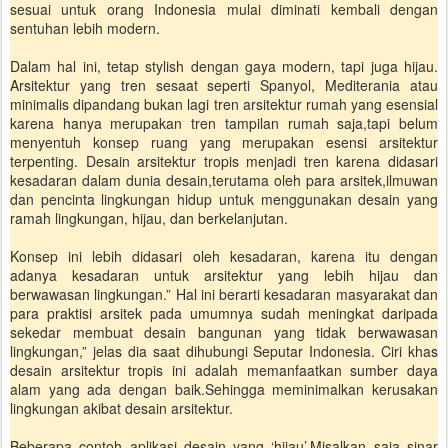
sesuai untuk orang Indonesia mulai diminati kembali dengan
sentuhan lebih modern.
Dalam hal ini, tetap stylish dengan gaya modern, tapi juga hijau.
Arsitektur yang tren sesaat seperti Spanyol, Mediterania atau
minimalis dipandang bukan lagi tren arsitektur rumah yang esensial
karena hanya merupakan tren tampilan rumah saja,tapi belum
menyentuh konsep ruang yang merupakan esensi arsitektur
terpenting. Desain arsitektur tropis menjadi tren karena didasari
kesadaran dalam dunia desain,terutama oleh para arsitek,ilmuwan
dan pencinta lingkungan hidup untuk menggunakan desain yang
ramah lingkungan, hijau, dan berkelanjutan.
Konsep ini lebih didasari oleh kesadaran, karena itu dengan
adanya kesadaran untuk arsitektur yang lebih hijau dan
berwawasan lingkungan.” Hal ini berarti kesadaran masyarakat dan
para praktisi arsitek pada umumnya sudah meningkat daripada
sekedar membuat desain bangunan yang tidak berwawasan
lingkungan,” jelas dia saat dihubungi Seputar Indonesia. Ciri khas
desain arsitektur tropis ini adalah memanfaatkan sumber daya
alam yang ada dengan baik.Sehingga meminimalkan kerusakan
lingkungan akibat desain arsitektur.
Beberapa contoh aplikasi desain yang ‘hijau’.Misalkan saja sinar