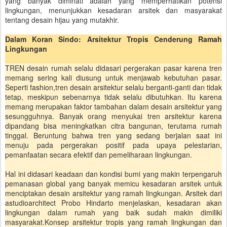
yang banyak diminati adalah yang memperhatikan potensi
lingkungan, menunjukkan kesadaran arsitek dan masyarakat
tentang desain hijau yang mutakhir.
Dalam Koran Sindo: Arsitektur Tropis Cenderung Ramah
Lingkungan
TREN desain rumah selalu didasari pergerakan pasar karena tren
memang sering kali diusung untuk menjawab kebutuhan pasar.
Seperti fashion,tren desain arsitektur selalu berganti-ganti dan tidak
tetap, meskipun sebenarnya tidak selalu dibutuhkan. Itu karena
memang merupakan faktor tambahan dalam desain arsitektur yang
sesungguhnya. Banyak orang menyukai tren arsitektur karena
dipandang bisa meningkatkan citra bangunan, terutama rumah
tinggal. Beruntung bahwa tren yang sedang berjalan saat ini
menuju pada pergerakan positif pada upaya pelestarian,
pemanfaatan secara efektif dan pemeliharaan lingkungan.
Hal ini didasari keadaan dan kondisi bumi yang makin terpengaruh
pemanasan global yang banyak memicu kesadaran arsitek untuk
menciptakan desain arsitektur yang ramah lingkungan. Arsitek dari
astudioarchitect Probo Hindarto menjelaskan, kesadaran akan
lingkungan dalam rumah yang baik sudah makin dimiliki
masyarakat.Konsep arsitektur tropis yang ramah lingkungan dan