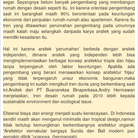
segar. Sayangnya belum banyak pengembang yang membangun
rumah dengan desain seperti itu. Ini karena orientasi pengembang
saat ini barangkali masih 90% berorientasi pada keuntungan
ekonomis dari penjualan rumah-rumah atau apartemen. Karena itu
tren yang ditawarkan perumahan pengembang pada umumnya
masih kalah maju selangkah daripada karya arsitek yang sudah
memiliki kesadaran itu.
Hal ini karena arsitek ‘perumahan’ berbeda dengan arsitek
independen, dimana arsitek yang independen lebih bisa
mengimplementasikan berbagai konsep arsitektur tropis dan hijau
tanpa terpengaruh oleh faktor keuntungan. Apabila ada
pengembang yang berani menawarkan konsep arsitektur ‘hijau’
yang tidak terpengaruh unsur ekonomis bangunan,maka
pengembang ini sudah mengikuti tren dunia yang berkembang saat
ini.Arsitek dari PT Buanareksa Binaperkasa,Andry Hermawan
menjelaskan, tren desain rumah pada 2010 lebih kepada
sustainable environment dan ecological issue.
Efisiensi biaya dan energi menjadi suatu keniscayaan. Di Indonesia
sendiri masih akan menganut minimalis dan tropical design,namun
tidak tertutup kemungkinan berkembangnya arsitektur organik.
”Arsitektur vernakular bergaya Sunda dan Bali modern pun
semakin dilirik,”ucapnya. (hermansah)