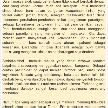
Dalam masyarakat, suatu perlambang tidak dapat berubah dengan
cara yang cepat, kecuali telah ada kesiapan untuk menerima
simbol-simbol baru dalam bangunan keagamaan (inilah yang
terjadi dalam jaman terkini, sebagian masyarakat telah dapat
menerima perubahan-perubahan akibat pergeseran paradigma,
sebagai konsekuensi pertukaran informasi yang demikian cepat).
Perlu bertahun-tahun, mungkin satu dua abad untuk menggeser
sebuah paradigma yang mengakar di masyarakat. Kita dapat
melihat dalam masyarakat kita 'kelambanan' untuk mengikuti
sebuah aturan baru setelah suatu aturan dipahami sebagai
konsensus. Barangkali ini bisa dipahami sebagai bukti bahwa
tradisi yang mengakar tidak bisa sembarangan saja dirubah.
Simbol-simbol... memiliki makna yang dapat terbawa kedalam
bagaimana seseorang menggunakan sebuah bangunan. Sebagai
contoh patung-patung dapat menjadi 'simbol' bagi suatu poros
keyakinan. Sesuatu yang sebelumnya batu atau bahan lain, bila
dirubah bentuknya dan diberikan makna, dapat menyentuh tombol-
tombol keyakinan dan spiritualisme (dalam pikiran). Terkadang icon
membawa dampak sangat besar bagi bagaimana seseorang
beribadah.
Namun apa yang hadir sebagai karya manusia, memang tidak bisa
dibandingkan dengan karya Tuhan. Bila seseorang mempercayai