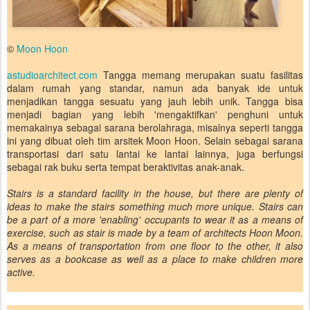
©
Moon Hoon
astudioarchitect.com
Tangga memang merupakan suatu fasilitas
dalam rumah yang standar, namun ada banyak ide untuk
menjadikan tangga sesuatu yang jauh lebih unik. Tangga bisa
menjadi bagian yang lebih 'mengaktifkan' penghuni untuk
memakainya sebagai sarana berolahraga, misalnya seperti tangga
ini yang dibuat oleh tim arsitek Moon Hoon. Selain sebagai sarana
transportasi dari satu lantai ke lantai lainnya, juga berfungsi
sebagai rak buku serta tempat beraktivitas anak-anak.
Stairs is a standard facility in the house, but there are plenty of
ideas to make the stairs something much more unique. Stairs can
be a part of a more 'enabling' occupants to wear it as a means of
exercise, such as stair is made by a team of architects Hoon Moon.
As a means of transportation from one floor to the other, it also
serves as a bookcase as well as a place to make children more
active.