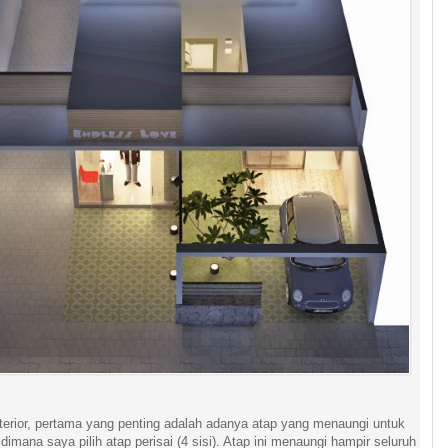
terior, pertama yang penting adalah adanya atap yang menaungi untuk
dimana saya pilih atap perisai (4 sisi). Atap ini menaungi hampir seluruh