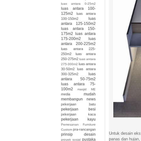
luas antara 0-25m2
luas antara 100-
125m2
luas antara
luas
100-150m2
antara 125-150m2
luas antara 150-
175m2
luas antara
175-200m2
luas
antara 200-225m2
luas antara 225-
250m2
luas antara
250-275m2
luas antara
luas antara
275-300m2
30-50m2
luas antara
luas
300-325m2
antara 50-75m2
luas antara 75-
100m2
masjid
ME
mudah
media
membangun
news
pekerjaan batu
pekerjaan besi
pekerjaan kaca
pekerjaan kayu
Pemesanan Furniture
pra-rancangan
Custom
Untuk desain eks
prinsip desain
panas dan hujan, 
pustaka
proyek sosial