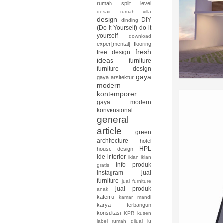
rumah split level
desain rumah villa
design
DIY
dinding
(Do it Yourself)
do it
yourself
download
experi[mental]
flooring
fresh
free design
ideas
furniture
furniture design
gaya
gaya arsitektur
modern
kontemporer
gaya modern
konvensional
general
article
green
architecture
hotel
HPL
house design
ide interior
iklan
iklan
info produk
gratis
instagram
jual
furniture
jual furniture
jual produk
anak
kafemu
kamar mandi
karya terbangun
konsultasi
KPR
kusen
label rumah dijual
lu