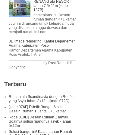
RENANG ala RESORT
lahan 7.5x21m [kode
137B]
homeplans.id Desain
rumah dengan 4+1 kamar
tidur ini dirancang untuk keluarga muda
yang disiapkan hingga dewasa dan
menjadi rumah inti nan...
3D image rendering; Kantor Departemen
Agama Kabupaten Poso
Kantor Departemen Agama Kabupaten
Poso Arsitek: Ir. Arief
________________________________
________________ by Rosi Rahadi ©
Copyright...
Terbaru
Rumah ala Scandinavia dengan Rooftop
yang Asyik lahan 8x13m [kode 072D]
[kode 076F] Estetik Banget Sih Ini.
Desain Rumah 1 Lantai 3+1 kamar
[kode 010D] Desain Rumah 1 lantai!
Soalnya solusi ruangnya asyik - lahan
5x12m
Solusi banget ini! Kalau Lahan Rumah