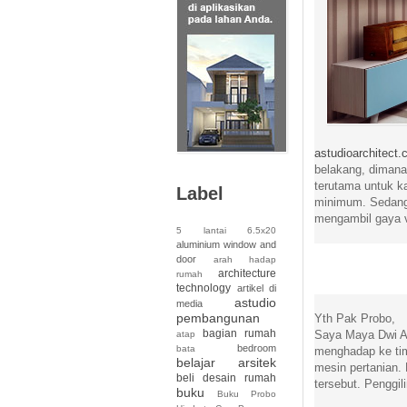
astudioarchitect
belakang, dimana
terutama untuk ka
Label
minimum. Sedangk
mengambil gaya vi
5 lantai
6.5x20
aluminium window and
door
arah hadap
architecture
rumah
technology
artikel di
astudio
media
pembangunan
Yth Pak Probo,
bagian rumah
Saya Maya Dwi Ar
atap
bedroom
bata
menghadap ke tim
belajar arsitek
mesin pertanian.
beli desain rumah
tersebut. Penggil
buku
Buku Probo