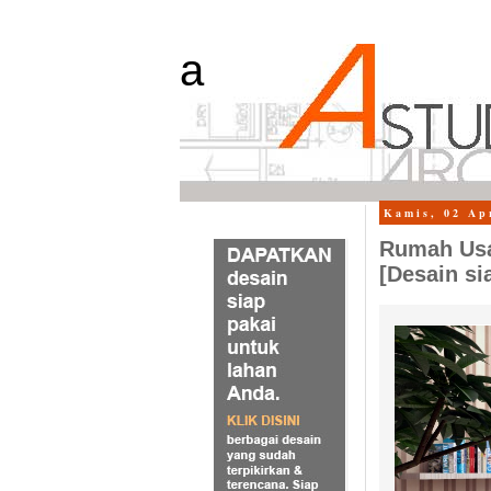
a
Kamis, 02 Ap
Rumah Usa
[Desain si