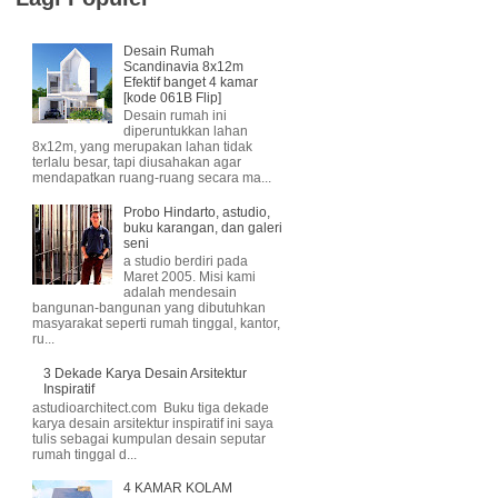
Desain Rumah
Scandinavia 8x12m
Efektif banget 4 kamar
[kode 061B Flip]
Desain rumah ini
diperuntukkan lahan
8x12m, yang merupakan lahan tidak
terlalu besar, tapi diusahakan agar
mendapatkan ruang-ruang secara ma...
Probo Hindarto, astudio,
buku karangan, dan galeri
seni
a studio berdiri pada
Maret 2005. Misi kami
adalah mendesain
bangunan-bangunan yang dibutuhkan
masyarakat seperti rumah tinggal, kantor,
ru...
3 Dekade Karya Desain Arsitektur
Inspiratif
astudioarchitect.com Buku tiga dekade
karya desain arsitektur inspiratif ini saya
tulis sebagai kumpulan desain seputar
rumah tinggal d...
4 KAMAR KOLAM