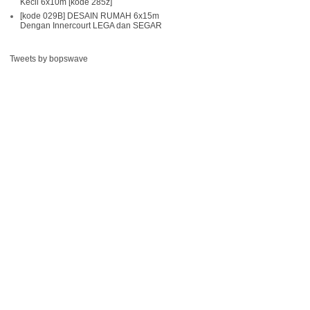
Kecil 6x10m [kode 285z]
[kode 029B] DESAIN RUMAH 6x15m
Dengan Innercourt LEGA dan SEGAR
Tweets by bopswave