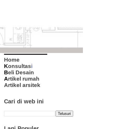
Home
K
onsultas
i
B
eli Desain
A
rtikel rumah
Artikel arsitek
Cari di web ini
Lagi Populer