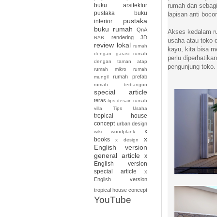
rumah dan sebagi
buku arsitektur
pustaka buku
lapisan anti boco
pustaka
interior
buku rumah
QnA
Akses kedalam ru
rendering 3D
RAB
usaha atau toko d
review lokal
rumah
kayu, kita bisa 
dengan garasi
rumah
perlu diperhatik
dengan taman atap
pengunjung toko.
rumah mikro
rumah
rumah prefab
mungil
rumah terbangun
special article
teras
tips desain rumah
villa
Tips Usaha
tropical house
concept
urban design
x
wiki
woodplank
x
books
x design
English version
general article
x
English version
special article
x
English version
tropical house concept
YouTube