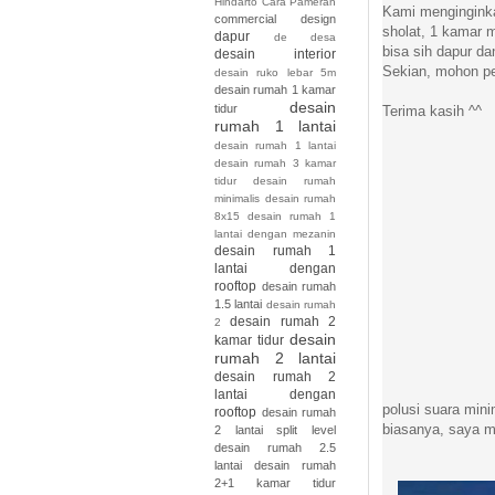
Hindarto
Cara Pameran
Kami menginginkan
commercial design
sholat, 1 kamar m
dapur
de
desa
bisa sih dapur d
desain interior
Sekian, mohon p
desain ruko lebar 5m
desain rumah 1 kamar
desain
tidur
Terima kasih ^^
rumah 1 lantai
desain rumah 1 lantai
desain rumah 3 kamar
tidur desain rumah
minimalis desain rumah
8x15
desain rumah 1
lantai dengan mezanin
desain rumah 1
lantai dengan
rooftop
desain rumah
1.5 lantai
desain rumah
desain rumah 2
2
desain
kamar tidur
rumah 2 lantai
desain rumah 2
lantai dengan
polusi suara mini
rooftop
desain rumah
biasanya, saya m
2 lantai split level
desain rumah 2.5
lantai
desain rumah
2+1 kamar tidur