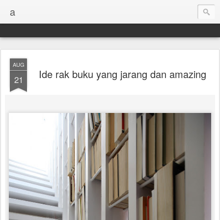
a
AUG
Ide rak buku yang jarang dan amazing
21