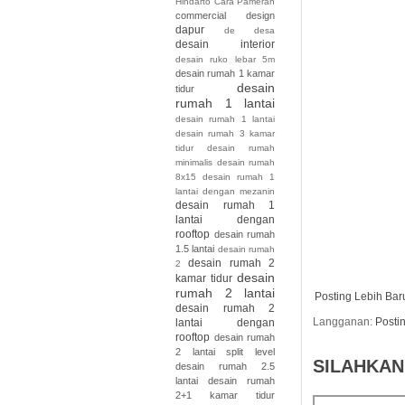
Hindarto
Cara Pameran
commercial design
dapur
de
desa
desain interior
desain ruko lebar 5m
desain rumah 1 kamar
desain
tidur
rumah 1 lantai
desain rumah 1 lantai
desain rumah 3 kamar
tidur desain rumah
minimalis desain rumah
8x15
desain rumah 1
lantai dengan mezanin
desain rumah 1
lantai dengan
rooftop
desain rumah
1.5 lantai
desain rumah
desain rumah 2
2
desain
kamar tidur
rumah 2 lantai
Posting Lebih Bar
desain rumah 2
Langganan:
Posti
lantai dengan
rooftop
desain rumah
2 lantai split level
SILAHKAN
desain rumah 2.5
lantai
desain rumah
2+1 kamar tidur