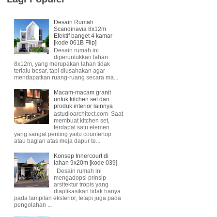
Desain Rumah
Scandinavia 8x12m
Efektif banget 4 kamar
[kode 061B Flip]
Desain rumah ini
diperuntukkan lahan
8x12m, yang merupakan lahan tidak
terlalu besar, tapi diusahakan agar
mendapatkan ruang-ruang secara ma...
Macam-macam granit
untuk kitchen set dan
produk interior lainnya
astudioarchitect.com Saat
membuat kitchen set,
terdapat satu elemen
yang sangat penting yaitu countertop
atau bagian atas meja dapur te...
Konsep Innercourt di
lahan 9x20m [kode 039]
Desain rumah ini
mengadopsi prinsip
arsitektur tropis yang
diaplikasikan tidak hanya
pada tampilan eksterior, tetapi juga pada
pengolahan ...