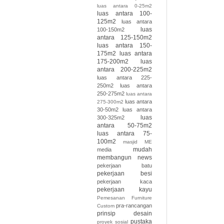
luas antara 0-25m2
luas antara 100-
125m2
luas antara
luas
100-150m2
antara 125-150m2
luas antara 150-
175m2
luas antara
175-200m2
luas
antara 200-225m2
luas antara 225-
250m2
luas antara
250-275m2
luas antara
luas antara
275-300m2
30-50m2
luas antara
luas
300-325m2
antara 50-75m2
luas antara 75-
100m2
masjid
ME
mudah
media
membangun
news
pekerjaan batu
pekerjaan besi
pekerjaan kaca
pekerjaan kayu
Pemesanan Furniture
pra-rancangan
Custom
prinsip desain
pustaka
proyek sosial