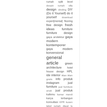
rumah split level
desain rumah villa
design
DIY
dinding
(Do it Yourself)
do it
yourself
download
experi[mental]
flooring
fresh
free design
ideas
furniture
furniture design
gaya
gaya arsitektur
modern
kontemporer
gaya modern
konvensional
general
article
green
architecture
hotel
HPL
house design
ide interior
iklan
iklan
info produk
gratis
instagram
jual
furniture
jual furniture
jual produk
anak
kafemu
kamar mandi
karya terbangun
konsultasi
KPR
kusen
label rumah dijual
lu