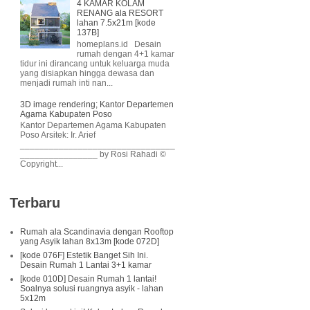
4 KAMAR KOLAM
RENANG ala RESORT
lahan 7.5x21m [kode
137B]
homeplans.id Desain
rumah dengan 4+1 kamar
tidur ini dirancang untuk keluarga muda
yang disiapkan hingga dewasa dan
menjadi rumah inti nan...
3D image rendering; Kantor Departemen
Agama Kabupaten Poso
Kantor Departemen Agama Kabupaten
Poso Arsitek: Ir. Arief
________________________________
________________ by Rosi Rahadi ©
Copyright...
Terbaru
Rumah ala Scandinavia dengan Rooftop
yang Asyik lahan 8x13m [kode 072D]
[kode 076F] Estetik Banget Sih Ini.
Desain Rumah 1 Lantai 3+1 kamar
[kode 010D] Desain Rumah 1 lantai!
Soalnya solusi ruangnya asyik - lahan
5x12m