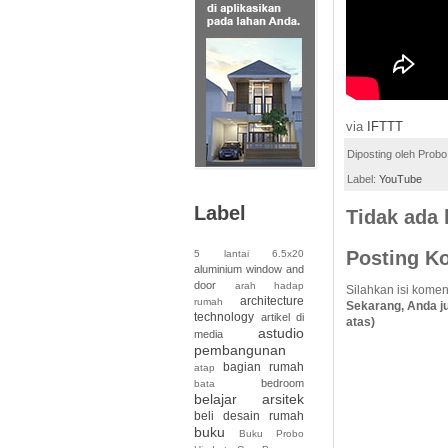
via
IFTTT
Diposting oleh
Probo
Label:
YouTube
Label
Tidak ada
Posting K
5 lantai
6.5x20
aluminium window and
door
arah hadap
Silahkan isi komen
architecture
rumah
Sekarang, Anda j
technology
artikel di
atas)
astudio
media
pembangunan
bagian rumah
atap
bedroom
bata
belajar arsitek
beli desain rumah
buku
Buku Probo