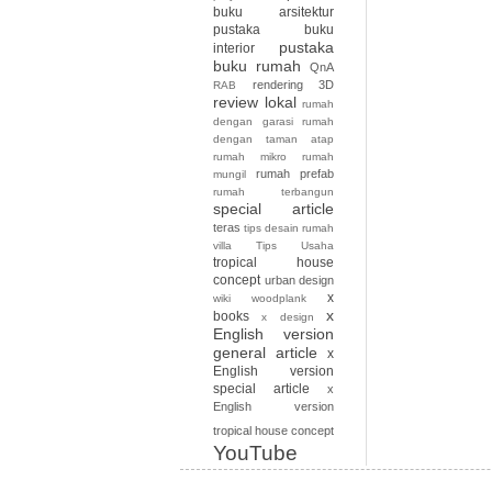
buku arsitektur
pustaka buku
pustaka
interior
buku rumah
QnA
rendering 3D
RAB
review lokal
rumah
dengan garasi
rumah
dengan taman atap
rumah mikro
rumah
rumah prefab
mungil
rumah terbangun
special article
teras
tips desain rumah
villa
Tips Usaha
tropical house
concept
urban design
x
wiki
woodplank
x
books
x design
English version
general article
x
English version
special article
x
English version
tropical house concept
YouTube