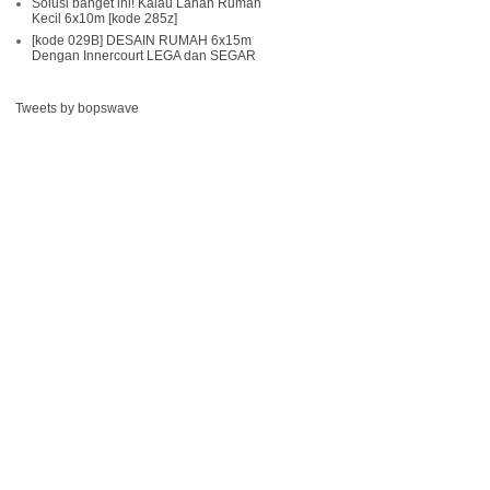
Solusi banget ini! Kalau Lahan Rumah
Kecil 6x10m [kode 285z]
[kode 029B] DESAIN RUMAH 6x15m
Dengan Innercourt LEGA dan SEGAR
Tweets by bopswave