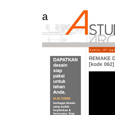
a
Sabtu, 07 Ap
REMAKE De
[kode 062]