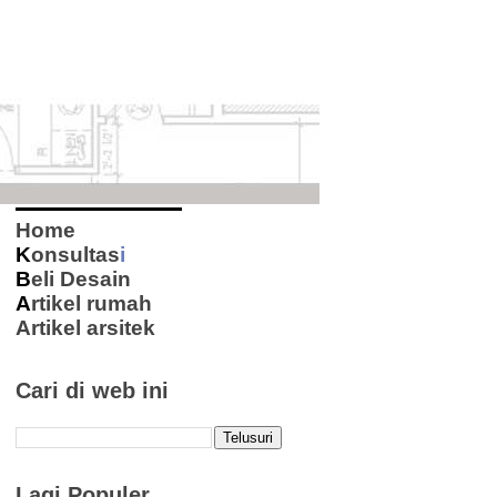
Home
K
onsultas
i
B
eli Desain
A
rtikel rumah
Artikel arsitek
Cari di web ini
Lagi Populer