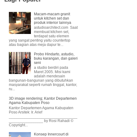
Macam-macam granit
untuk kitchen set dan
produk interior lainnya
astudioarchitect.com Saat
membuat kitchen set,
terdapat satu elemen
yang sangat penting yaitu countertop
atau bagian atas meja dapur te...
Probo Hindarto, astudio,
buku karangan, dan galeri
seni
a studio berdiri pada
Maret 2005. Misi kami
adalah mendesain
bangunan-bangunan yang dibutuhkan
masyarakat seperti rumah tinggal, kantor,
ru...
3D image rendering; Kantor Departemen
Agama Kabupaten Poso
Kantor Departemen Agama Kabupaten
Poso Arsitek: Ir. Arief
________________________________
________________ by Rosi Rahadi ©
Copyright...
Konsep Innercourt di