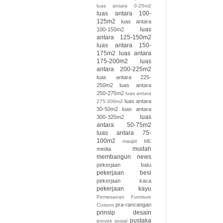
luas antara 0-25m2
luas antara 100-
125m2
luas antara
luas
100-150m2
antara 125-150m2
luas antara 150-
175m2
luas antara
175-200m2
luas
antara 200-225m2
luas antara 225-
250m2
luas antara
250-275m2
luas antara
luas antara
275-300m2
30-50m2
luas antara
luas
300-325m2
antara 50-75m2
luas antara 75-
100m2
masjid
ME
mudah
media
membangun
news
pekerjaan batu
pekerjaan besi
pekerjaan kaca
pekerjaan kayu
Pemesanan Furniture
pra-rancangan
Custom
prinsip desain
pustaka
proyek sosial