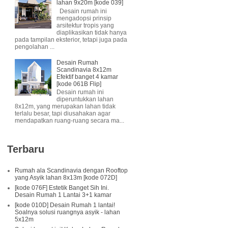
lahan 9x20m [kode 039]
Desain rumah ini
mengadopsi prinsip
arsitektur tropis yang
diaplikasikan tidak hanya
pada tampilan eksterior, tetapi juga pada
pengolahan ...
Desain Rumah
Scandinavia 8x12m
Efektif banget 4 kamar
[kode 061B Flip]
Desain rumah ini
diperuntukkan lahan
8x12m, yang merupakan lahan tidak
terlalu besar, tapi diusahakan agar
mendapatkan ruang-ruang secara ma...
Terbaru
Rumah ala Scandinavia dengan Rooftop
yang Asyik lahan 8x13m [kode 072D]
[kode 076F] Estetik Banget Sih Ini.
Desain Rumah 1 Lantai 3+1 kamar
[kode 010D] Desain Rumah 1 lantai!
Soalnya solusi ruangnya asyik - lahan
5x12m