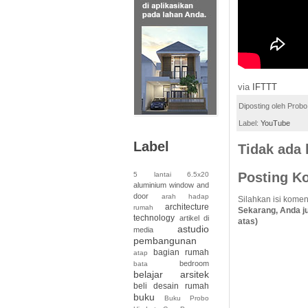
via
IFTTT
Diposting oleh
Probo
Label:
YouTube
Label
Tidak ada
Posting K
5 lantai
6.5x20
aluminium window and
door
arah hadap
Silahkan isi komen
architecture
rumah
Sekarang, Anda j
technology
artikel di
atas)
astudio
media
pembangunan
bagian rumah
atap
bedroom
bata
belajar arsitek
beli desain rumah
buku
Buku Probo