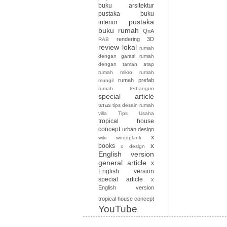
buku arsitektur
pustaka buku
pustaka
interior
buku rumah
QnA
rendering 3D
RAB
review lokal
rumah
dengan garasi
rumah
dengan taman atap
rumah mikro
rumah
rumah prefab
mungil
rumah terbangun
special article
teras
tips desain rumah
villa
Tips Usaha
tropical house
concept
urban design
x
wiki
woodplank
x
books
x design
English version
general article
x
English version
special article
x
English version
tropical house concept
YouTube