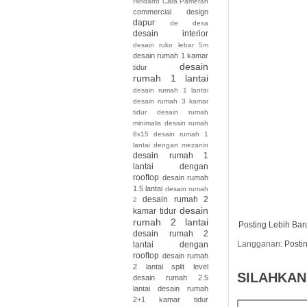
Hindarto
Cara Pameran
commercial design
dapur
de
desa
desain interior
desain ruko lebar 5m
desain rumah 1 kamar
desain
tidur
rumah 1 lantai
desain rumah 1 lantai
desain rumah 3 kamar
tidur desain rumah
minimalis desain rumah
8x15
desain rumah 1
lantai dengan mezanin
desain rumah 1
lantai dengan
rooftop
desain rumah
1.5 lantai
desain rumah
desain rumah 2
2
desain
kamar tidur
rumah 2 lantai
Posting Lebih Bar
desain rumah 2
Langganan:
Posti
lantai dengan
rooftop
desain rumah
2 lantai split level
SILAHKAN
desain rumah 2.5
lantai
desain rumah
2+1 kamar tidur