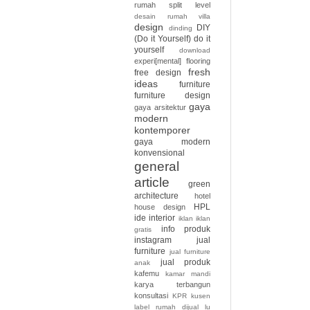
rumah split level
desain rumah villa
design
DIY
dinding
(Do it Yourself)
do it
yourself
download
experi[mental]
flooring
fresh
free design
ideas
furniture
furniture design
gaya
gaya arsitektur
modern
kontemporer
gaya modern
konvensional
general
article
green
architecture
hotel
HPL
house design
ide interior
iklan
iklan
info produk
gratis
instagram
jual
furniture
jual furniture
jual produk
anak
kafemu
kamar mandi
karya terbangun
konsultasi
KPR
kusen
label rumah dijual
lu