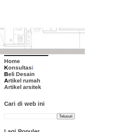
Home
K
onsultas
i
B
eli Desain
A
rtikel rumah
Artikel arsitek
Cari di web ini
Lagi Populer