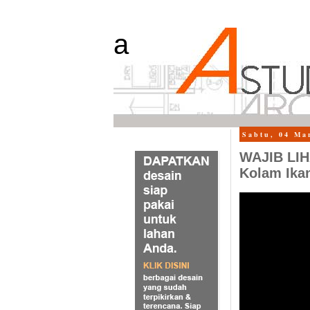
a
Sabtu, 04 Ma
WAJIB LIH
Kolam Ika