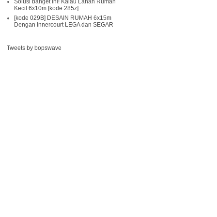
Solusi banget ini! Kalau Lahan Rumah
Kecil 6x10m [kode 285z]
[kode 029B] DESAIN RUMAH 6x15m
Dengan Innercourt LEGA dan SEGAR
Tweets by bopswave