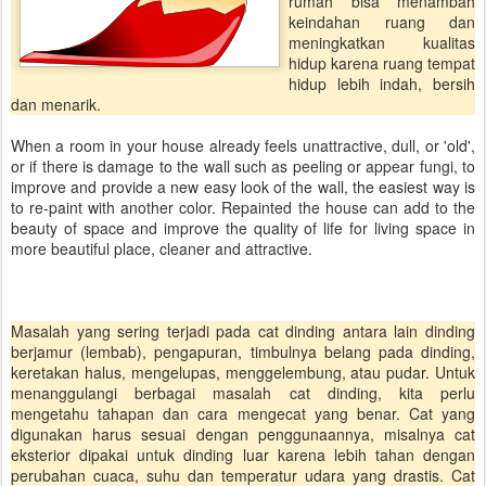
rumah bisa menambah
keindahan ruang dan
meningkatkan kualitas
hidup karena ruang tempat
hidup lebih indah, bersih
dan menarik.
When a room in your house already feels unattractive, dull, or 'old',
or if there is damage to the wall such as peeling or appear fungi, to
improve and provide a new easy look of the wall, the easiest way is
to re-paint with another color. Repainted the house can add to the
beauty of space and improve the quality of life for living space in
more beautiful place, cleaner and attractive.
Masalah yang sering terjadi pada cat dinding antara lain dinding
berjamur (lembab), pengapuran, timbulnya belang pada dinding,
keretakan halus, mengelupas, menggelembung, atau pudar. Untuk
menanggulangi berbagai masalah cat dinding, kita perlu
mengetahu tahapan dan cara mengecat yang benar. Cat yang
digunakan harus sesuai dengan penggunaannya, misalnya cat
eksterior dipakai untuk dinding luar karena lebih tahan dengan
perubahan cuaca, suhu dan temperatur udara yang drastis. Cat