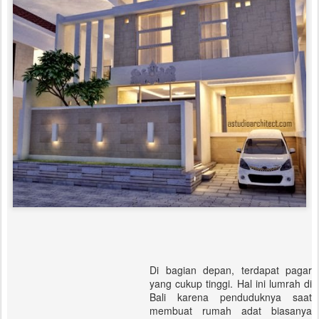
Di bagian depan, terdapat pagar
yang cukup tinggi. Hal ini lumrah di
Bali karena penduduknya saat
membuat rumah adat biasanya