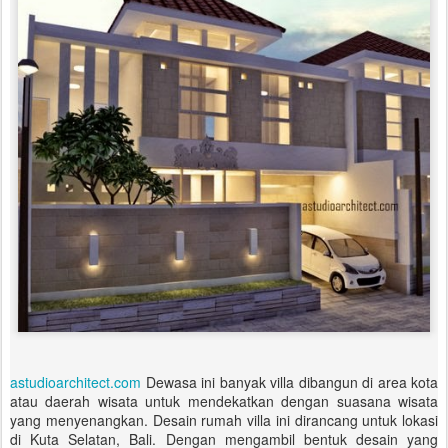
astudioarchitect.com
Dewasa ini banyak villa dibangun di area kota
atau daerah wisata untuk mendekatkan dengan suasana wisata
yang menyenangkan. Desain rumah villa ini dirancang untuk lokasi
di Kuta Selatan, Bali. Dengan mengambil bentuk desain yang