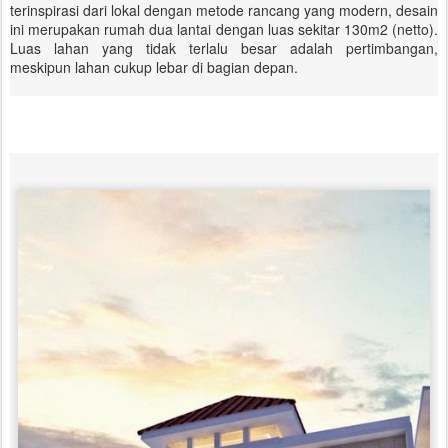
terinspirasi dari lokal dengan metode rancang yang modern, desain
ini merupakan rumah dua lantai dengan luas sekitar 130m2 (netto).
Luas lahan yang tidak terlalu besar adalah pertimbangan,
meskipun lahan cukup lebar di bagian depan.