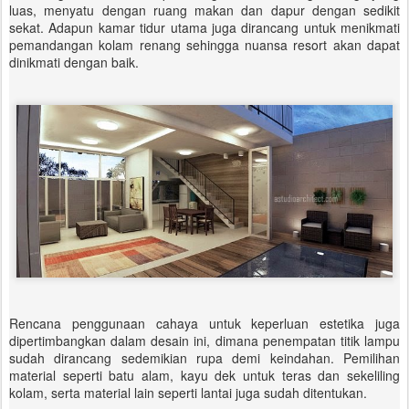
luas, menyatu dengan ruang makan dan dapur dengan sedikit
sekat. Adapun kamar tidur utama juga dirancang untuk menikmati
pemandangan kolam renang sehingga nuansa resort akan dapat
dinikmati dengan baik.
Rencana penggunaan cahaya untuk keperluan estetika juga
dipertimbangkan dalam desain ini, dimana penempatan titik lampu
sudah dirancang sedemikian rupa demi keindahan. Pemilihan
material seperti batu alam, kayu dek untuk teras dan sekeliling
kolam, serta material lain seperti lantai juga sudah ditentukan.