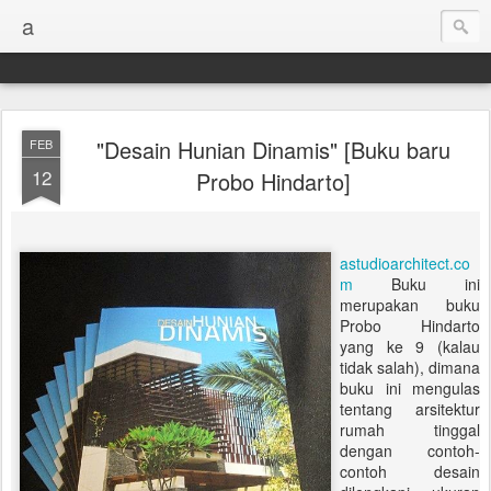
a
"Desain Hunian Dinamis" [Buku baru
FEB
12
Probo Hindarto]
astudioarchitect.co
m
Buku ini
merupakan buku
Probo Hindarto
yang ke 9 (kalau
tidak salah), dimana
buku ini mengulas
tentang arsitektur
rumah tinggal
dengan contoh-
contoh desain