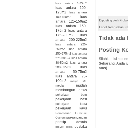
luas antara 0-25m2
luas antara 100-
125m2
luas antara
luas
100-150m2
Diposting oleh
Probo
antara 125-150m2
luas antara 150-
Label:
fresh ideas
,
r
175m2
luas antara
175-200m2
luas
Tidak ada
antara 200-225m2
luas antara 225-
Posting K
250m2
luas antara
250-275m2
luas antara
luas antara
275-300m2
Silahkan isi komen
30-50m2
luas antara
Sekarang, Anda j
luas
300-325m2
atas)
antara 50-75m2
luas antara 75-
100m2
masjid
ME
mudah
media
membangun
news
pekerjaan batu
pekerjaan besi
pekerjaan kaca
pekerjaan kayu
Pemesanan Furniture
pra-rancangan
Custom
prinsip desain
pustaka
proyek sosial