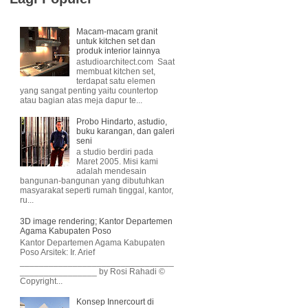
Macam-macam granit
untuk kitchen set dan
produk interior lainnya
astudioarchitect.com Saat
membuat kitchen set,
terdapat satu elemen
yang sangat penting yaitu countertop
atau bagian atas meja dapur te...
Probo Hindarto, astudio,
buku karangan, dan galeri
seni
a studio berdiri pada
Maret 2005. Misi kami
adalah mendesain
bangunan-bangunan yang dibutuhkan
masyarakat seperti rumah tinggal, kantor,
ru...
3D image rendering; Kantor Departemen
Agama Kabupaten Poso
Kantor Departemen Agama Kabupaten
Poso Arsitek: Ir. Arief
________________________________
________________ by Rosi Rahadi ©
Copyright...
Konsep Innercourt di