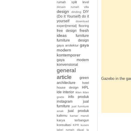
rumah split level
desain rumah villa
design
DIY
dinding
(Do it Yourself)
do it
yourself
download
experi[mental]
flooring
fresh
free design
ideas
furniture
furniture design
gaya
gaya arsitektur
modern
kontemporer
gaya modern
konvensional
general
article
green
Gazebo in the ga
architecture
hotel
HPL
house design
ide interior
iklan
iklan
info produk
gratis
instagram
jual
furniture
jual furniture
jual produk
anak
kafemu
kamar mandi
karya terbangun
konsultasi
KPR
kusen
label rumah dijual
lu