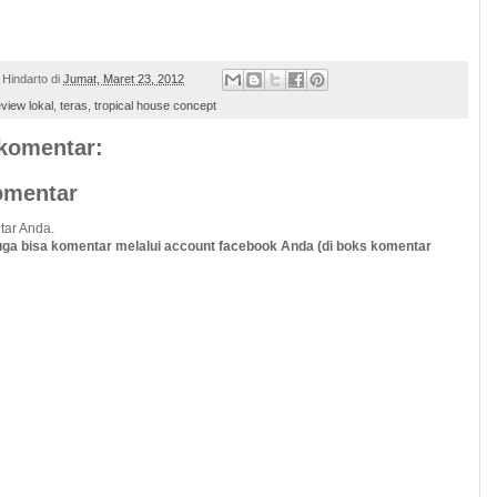
 Hindarto
di
Jumat, Maret 23, 2012
eview lokal
,
teras
,
tropical house concept
 komentar:
omentar
tar Anda.
uga bisa komentar melalui account facebook Anda (di boks komentar