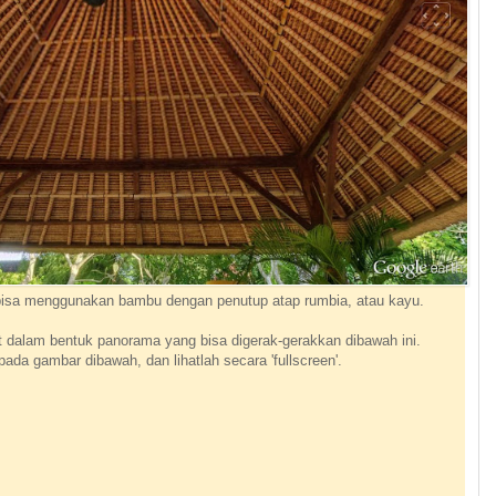
bisa menggunakan bambu dengan penutup atap rumbia, atau kayu.
t dalam bentuk panorama yang bisa digerak-gerakkan dibawah ini.
ada gambar dibawah, dan lihatlah secara 'fullscreen'.