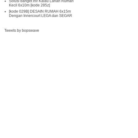
Solusi banget ini! Kalau Lahan Rumah
Kecil 6x10m [kode 285z]
[kode 029B] DESAIN RUMAH 6x15m
Dengan Innercourt LEGA dan SEGAR
Tweets by bopswave