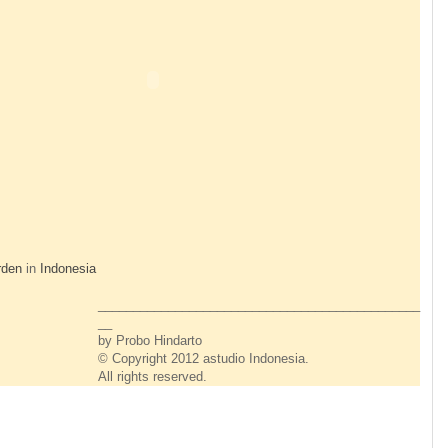
rden
in
Indonesia
______________________________________________
__
by Probo Hindarto
© Copyright 2012 astudio Indonesia.
All rights reserved.