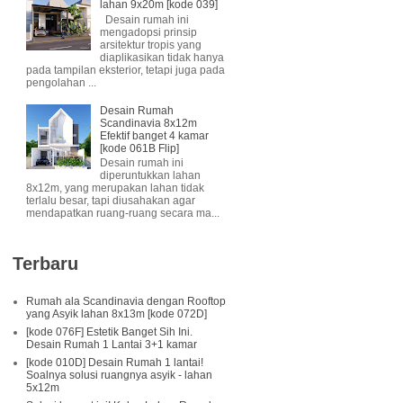
lahan 9x20m [kode 039]
Desain rumah ini
mengadopsi prinsip
arsitektur tropis yang
diaplikasikan tidak hanya
pada tampilan eksterior, tetapi juga pada
pengolahan ...
Desain Rumah
Scandinavia 8x12m
Efektif banget 4 kamar
[kode 061B Flip]
Desain rumah ini
diperuntukkan lahan
8x12m, yang merupakan lahan tidak
terlalu besar, tapi diusahakan agar
mendapatkan ruang-ruang secara ma...
Terbaru
Rumah ala Scandinavia dengan Rooftop
yang Asyik lahan 8x13m [kode 072D]
[kode 076F] Estetik Banget Sih Ini.
Desain Rumah 1 Lantai 3+1 kamar
[kode 010D] Desain Rumah 1 lantai!
Soalnya solusi ruangnya asyik - lahan
5x12m