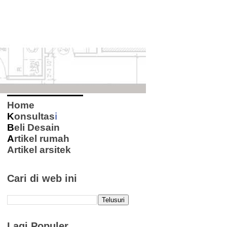
Home
K
onsultas
i
B
eli Desain
A
rtikel rumah
Artikel arsitek
Cari di web ini
Lagi Populer