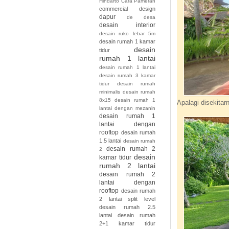
Hindarto
Cara Pameran
commercial design
dapur
de
desa
desain interior
desain ruko lebar 5m
desain rumah 1 kamar
desain
tidur
rumah 1 lantai
desain rumah 1 lantai
desain rumah 3 kamar
tidur desain rumah
minimalis desain rumah
8x15
desain rumah 1
Apalagi disekitar
lantai dengan mezanin
desain rumah 1
lantai dengan
rooftop
desain rumah
1.5 lantai
desain rumah
desain rumah 2
2
desain
kamar tidur
rumah 2 lantai
desain rumah 2
lantai dengan
rooftop
desain rumah
2 lantai split level
desain rumah 2.5
lantai
desain rumah
2+1 kamar tidur