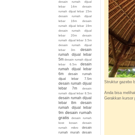
desain rumah dijual
lebar 14m
desain
rumah dijual lebar 15m
desain rumah dijual
lebar 16m
desain
rumah dijual lebar 19m
desain rumah dijual
lebar 20m
desain
rumah dijual lebar 3.5m
desain rumah dijual
desain
lebar 3m
rumah dijual lebar
5m
desain rumah dijual
desain
lebar 6.5m
rumah dijual lebar
6m
desain rumah
dijual lebar 7.5m
Struktur gazebo 
desain rumah dijual
lebar 7m
desain
Anda bisa meliha
rumah dijual lebar 8.5m
Gerakkan kursor p
desain rumah dijual
lebar 8m
desain
rumah dijual lebar
desain rumah
9m
gratis
desain rumah
kost kosan
desain
desain
rumah mikro
rumah murah
desain