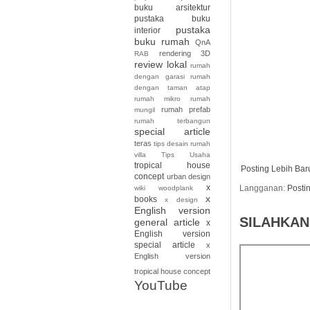
buku arsitektur
pustaka buku
pustaka
interior
buku rumah
QnA
rendering 3D
RAB
review lokal
rumah
dengan garasi
rumah
dengan taman atap
rumah mikro
rumah
rumah prefab
mungil
rumah terbangun
special article
teras
tips desain rumah
villa
Tips Usaha
tropical house
Posting Lebih Bar
concept
urban design
x
Langganan:
Posti
wiki
woodplank
x
books
x design
English version
SILAHKAN
general article
x
English version
special article
x
English version
tropical house concept
YouTube