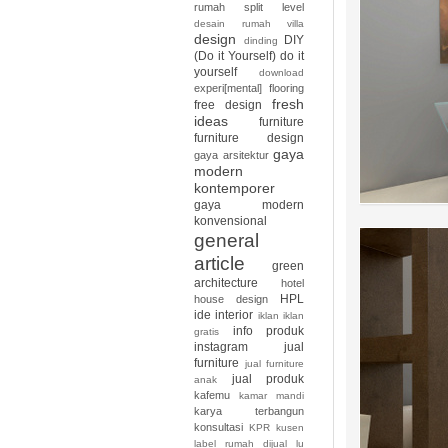
rumah split level
desain rumah villa
design
DIY
dinding
(Do it Yourself)
do it
yourself
download
experi[mental]
flooring
fresh
free design
ideas
furniture
furniture design
gaya
gaya arsitektur
modern
kontemporer
gaya modern
konvensional
general
article
green
architecture
hotel
HPL
house design
ide interior
iklan
iklan
info produk
gratis
instagram
jual
furniture
jual furniture
jual produk
anak
kafemu
kamar mandi
karya terbangun
konsultasi
KPR
kusen
label rumah dijual
lu