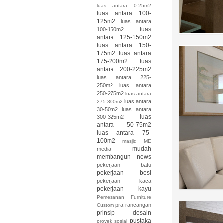
luas antara 0-25m2
luas antara 100-
125m2
luas antara
luas
100-150m2
antara 125-150m2
luas antara 150-
175m2
luas antara
175-200m2
luas
antara 200-225m2
luas antara 225-
250m2
luas antara
250-275m2
luas antara
luas antara
275-300m2
30-50m2
luas antara
luas
300-325m2
antara 50-75m2
luas antara 75-
100m2
masjid
ME
mudah
media
membangun
news
pekerjaan batu
pekerjaan besi
pekerjaan kaca
pekerjaan kayu
Pemesanan Furniture
pra-rancangan
Custom
prinsip desain
pustaka
proyek sosial