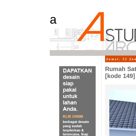
a
Jumat, 22 Ju
Rumah Sat
[kode 149]