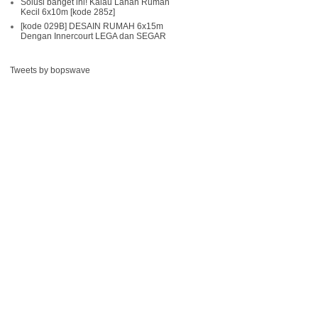
Solusi banget ini! Kalau Lahan Rumah
Kecil 6x10m [kode 285z]
[kode 029B] DESAIN RUMAH 6x15m
Dengan Innercourt LEGA dan SEGAR
Tweets by bopswave