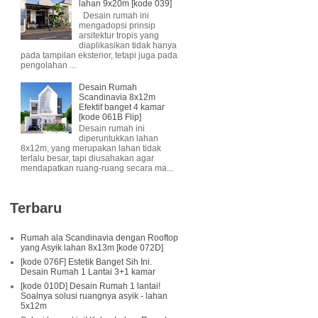
lahan 9x20m [kode 039]
Desain rumah ini
mengadopsi prinsip
arsitektur tropis yang
diaplikasikan tidak hanya
pada tampilan eksterior, tetapi juga pada
pengolahan ...
Desain Rumah
Scandinavia 8x12m
Efektif banget 4 kamar
[kode 061B Flip]
Desain rumah ini
diperuntukkan lahan
8x12m, yang merupakan lahan tidak
terlalu besar, tapi diusahakan agar
mendapatkan ruang-ruang secara ma...
Terbaru
Rumah ala Scandinavia dengan Rooftop
yang Asyik lahan 8x13m [kode 072D]
[kode 076F] Estetik Banget Sih Ini.
Desain Rumah 1 Lantai 3+1 kamar
[kode 010D] Desain Rumah 1 lantai!
Soalnya solusi ruangnya asyik - lahan
5x12m