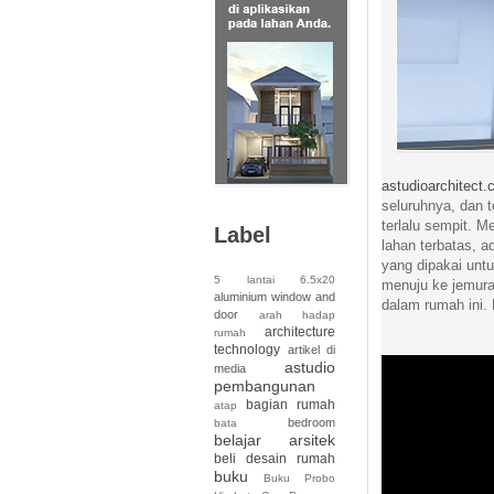
astudioarchitect
seluruhnya, dan 
terlalu sempit. 
Label
lahan terbatas, a
yang dipakai unt
5 lantai
6.5x20
menuju ke jemura
aluminium window and
dalam rumah ini. 
door
arah hadap
architecture
rumah
technology
artikel di
astudio
media
pembangunan
bagian rumah
atap
bedroom
bata
belajar arsitek
beli desain rumah
buku
Buku Probo