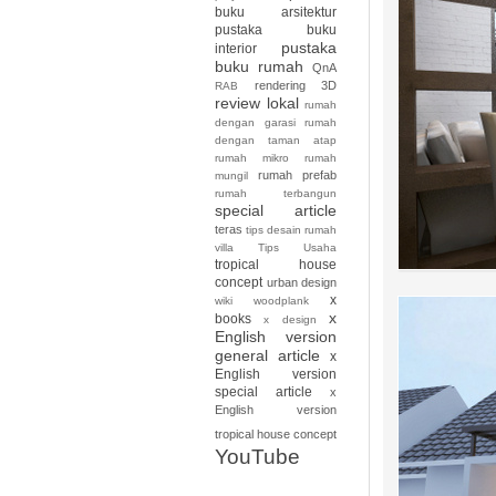
buku arsitektur
pustaka buku
pustaka
interior
buku rumah
QnA
rendering 3D
RAB
review lokal
rumah
dengan garasi
rumah
dengan taman atap
rumah mikro
rumah
rumah prefab
mungil
rumah terbangun
special article
teras
tips desain rumah
villa
Tips Usaha
tropical house
concept
urban design
x
wiki
woodplank
x
books
x design
English version
general article
x
English version
special article
x
English version
tropical house concept
YouTube