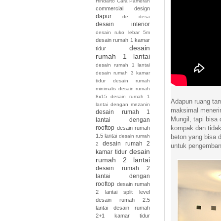
Hindarto
Cara Pameran
commercial design
dapur
de
desa
desain interior
desain ruko lebar 5m
desain rumah 1 kamar
desain
tidur
rumah 1 lantai
desain rumah 1 lantai
desain rumah 3 kamar
tidur desain rumah
minimalis desain rumah
8x15
desain rumah 1
Adapun ruang tam
lantai dengan mezanin
maksimal meneri
desain rumah 1
Mungil, tapi bis
lantai dengan
rooftop
kompak dan tidak
desain rumah
1.5 lantai
desain rumah
beton yang bisa 
desain rumah 2
2
untuk pengembang
desain
kamar tidur
rumah 2 lantai
desain rumah 2
lantai dengan
rooftop
desain rumah
2 lantai split level
desain rumah 2.5
lantai
desain rumah
2+1 kamar tidur