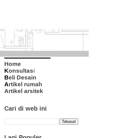
Home
K
onsultas
i
B
eli Desain
A
rtikel rumah
Artikel arsitek
Cari di web ini
Lagi Populer