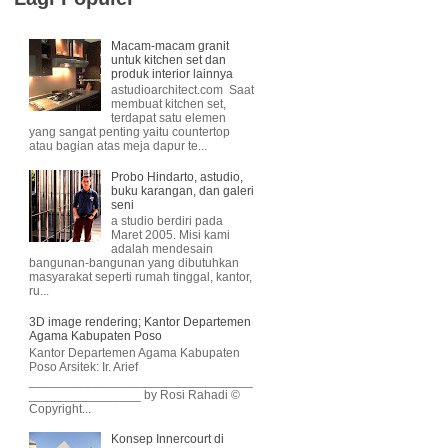
Macam-macam granit
untuk kitchen set dan
produk interior lainnya
astudioarchitect.com Saat
membuat kitchen set,
terdapat satu elemen
yang sangat penting yaitu countertop
atau bagian atas meja dapur te...
Probo Hindarto, astudio,
buku karangan, dan galeri
seni
a studio berdiri pada
Maret 2005. Misi kami
adalah mendesain
bangunan-bangunan yang dibutuhkan
masyarakat seperti rumah tinggal, kantor,
ru...
3D image rendering; Kantor Departemen
Agama Kabupaten Poso
Kantor Departemen Agama Kabupaten
Poso Arsitek: Ir. Arief
________________________________
________________ by Rosi Rahadi ©
Copyright...
Konsep Innercourt di