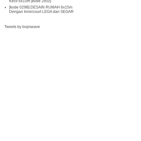
Kecil 6x10m [kode 285z]
[kode 029B] DESAIN RUMAH 6x15m
Dengan Innercourt LEGA dan SEGAR
Tweets by bopswave