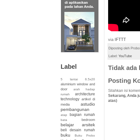
via
IFTTT
Diposting oleh
Probo
Label:
YouTube
Label
Tidak ada
Posting K
5 lantai
6.5x20
aluminium window and
door
arah hadap
Silahkan isi komen
architecture
rumah
Sekarang, Anda j
technology
artikel di
atas)
astudio
media
pembangunan
bagian rumah
atap
bedroom
bata
belajar arsitek
beli desain rumah
buku
Buku Probo