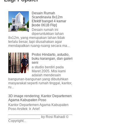
Desain Rumah
Scandinavia 8x12m
Efektif banget 4 kamar
[kode 061B Flip]
Desain rumah ini
diperuntukkan lahan
8x12m, yang merupakan lahan tidak
terlalu besar, tapi diusahakan agar
mendapatkan ruang-ruang secara ma...
Probo Hindarto, astudio,
buku karangan, dan galeri
seni
a studio berdiri pada
Maret 2005. Misi kami
adalah mendesain
bangunan-bangunan yang dibutuhkan
masyarakat seperti rumah tinggal, kantor,
ru...
3D image rendering; Kantor Departemen
Agama Kabupaten Poso
Kantor Departemen Agama Kabupaten
Poso Arsitek: Ir. Arief
________________________________
________________ by Rosi Rahadi ©
Copyright...