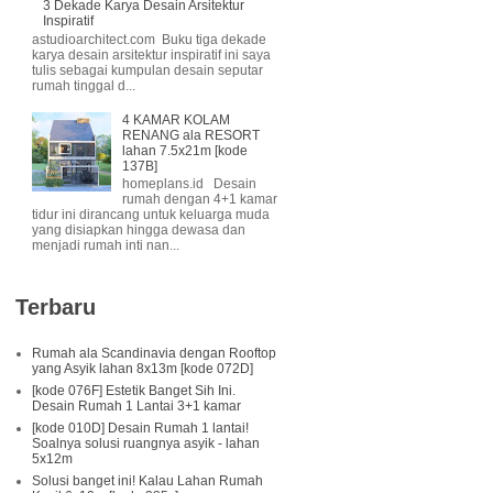
3 Dekade Karya Desain Arsitektur
Inspiratif
astudioarchitect.com Buku tiga dekade
karya desain arsitektur inspiratif ini saya
tulis sebagai kumpulan desain seputar
rumah tinggal d...
4 KAMAR KOLAM
RENANG ala RESORT
lahan 7.5x21m [kode
137B]
homeplans.id Desain
rumah dengan 4+1 kamar
tidur ini dirancang untuk keluarga muda
yang disiapkan hingga dewasa dan
menjadi rumah inti nan...
Terbaru
Rumah ala Scandinavia dengan Rooftop
yang Asyik lahan 8x13m [kode 072D]
[kode 076F] Estetik Banget Sih Ini.
Desain Rumah 1 Lantai 3+1 kamar
[kode 010D] Desain Rumah 1 lantai!
Soalnya solusi ruangnya asyik - lahan
5x12m
Solusi banget ini! Kalau Lahan Rumah