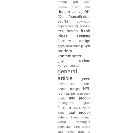
rumah split level
desain rumah villa
design
DIY
dinding
(Do it Yourself)
do it
yourself
download
experi[mental]
flooring
fresh
free design
ideas
furniture
furniture design
gaya
gaya arsitektur
modern
kontemporer
gaya modern
konvensional
general
article
green
architecture
hotel
HPL
house design
ide interior
iklan
iklan
info produk
gratis
instagram
jual
furniture
jual furniture
jual produk
anak
kafemu
kamar mandi
karya terbangun
konsultasi
KPR
kusen
label rumah dijual
lu