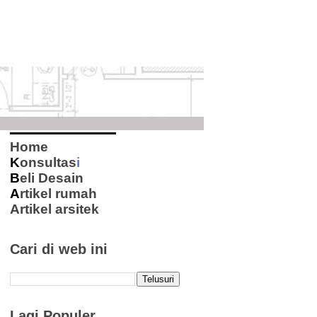
Home
K
onsultas
i
B
eli Desain
A
rtikel rumah
Artikel arsitek
Cari di web ini
Lagi Populer