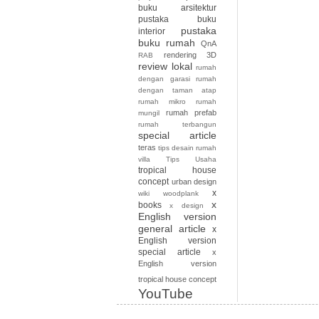
buku arsitektur
pustaka buku
pustaka
interior
buku rumah
QnA
rendering 3D
RAB
review lokal
rumah
dengan garasi
rumah
dengan taman atap
rumah mikro
rumah
rumah prefab
mungil
rumah terbangun
special article
teras
tips desain rumah
villa
Tips Usaha
tropical house
concept
urban design
x
wiki
woodplank
x
books
x design
English version
general article
x
English version
special article
x
English version
tropical house concept
YouTube