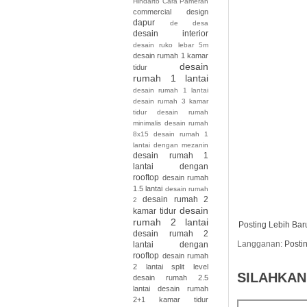
Hindarto
Cara Pameran
commercial design
dapur
de
desa
desain interior
desain ruko lebar 5m
desain rumah 1 kamar
desain
tidur
rumah 1 lantai
desain rumah 1 lantai
desain rumah 3 kamar
tidur desain rumah
minimalis desain rumah
8x15
desain rumah 1
lantai dengan mezanin
desain rumah 1
lantai dengan
rooftop
desain rumah
1.5 lantai
desain rumah
desain rumah 2
2
desain
kamar tidur
rumah 2 lantai
Posting Lebih Bar
desain rumah 2
Langganan:
Posti
lantai dengan
rooftop
desain rumah
2 lantai split level
SILAHKAN
desain rumah 2.5
lantai
desain rumah
2+1 kamar tidur