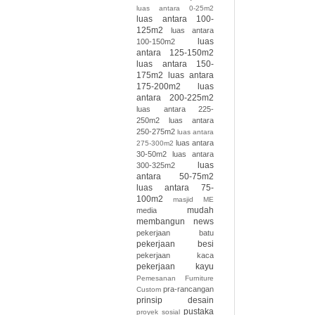
luas antara 0-25m2
luas antara 100-
125m2
luas antara
luas
100-150m2
antara 125-150m2
luas antara 150-
175m2
luas antara
175-200m2
luas
antara 200-225m2
luas antara 225-
250m2
luas antara
250-275m2
luas antara
luas antara
275-300m2
30-50m2
luas antara
luas
300-325m2
antara 50-75m2
luas antara 75-
100m2
masjid
ME
mudah
media
membangun
news
pekerjaan batu
pekerjaan besi
pekerjaan kaca
pekerjaan kayu
Pemesanan Furniture
pra-rancangan
Custom
prinsip desain
pustaka
proyek sosial