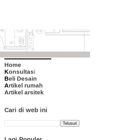
Home
K
onsultas
i
B
eli Desain
A
rtikel rumah
Artikel arsitek
Cari di web ini
Lagi Populer