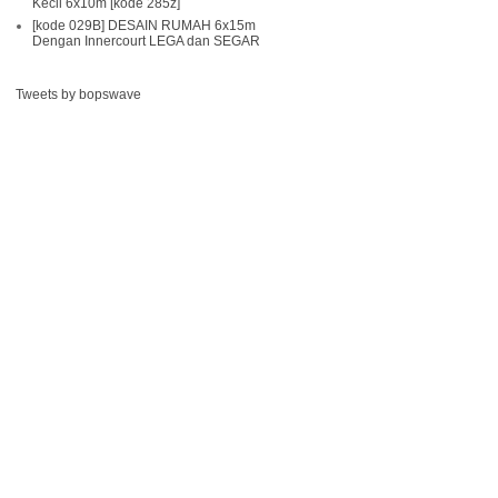
Kecil 6x10m [kode 285z]
[kode 029B] DESAIN RUMAH 6x15m
Dengan Innercourt LEGA dan SEGAR
Tweets by bopswave