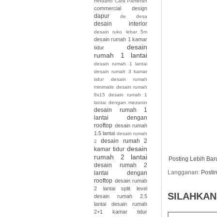
Hindarto
Cara Pameran
commercial design
dapur
de
desa
desain interior
desain ruko lebar 5m
desain rumah 1 kamar
desain
tidur
rumah 1 lantai
desain rumah 1 lantai
desain rumah 3 kamar
tidur desain rumah
minimalis desain rumah
8x15
desain rumah 1
lantai dengan mezanin
desain rumah 1
lantai dengan
rooftop
desain rumah
1.5 lantai
desain rumah
desain rumah 2
2
desain
kamar tidur
rumah 2 lantai
Posting Lebih Bar
desain rumah 2
Langganan:
Posti
lantai dengan
rooftop
desain rumah
2 lantai split level
SILAHKAN
desain rumah 2.5
lantai
desain rumah
2+1 kamar tidur