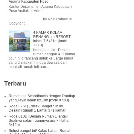
Agama Kabupaten Poso
Kantor Departemen Agama Kabupaten
Poso Arsitek: Ir. Arief
________________________________
________________ by Rosi Rahadi ©
Copyright...
4 KAMAR KOLAM
RENANG ala RESORT
lahan 7.5x21m [kode
137B]
homeplans.id Desain
rumah dengan 4+1 kamar
tidur ini dirancang untuk keluarga muda
yang disiapkan hingga dewasa dan
menjadi rumah inti nan...
Terbaru
Rumah ala Scandinavia dengan Rooftop
yang Asyik lahan 8x13m [kode 072D]
[kode 076F] Estetik Banget Sih Ini.
Desain Rumah 1 Lantai 3+1 kamar
[kode 010D] Desain Rumah 1 lantai!
Soalnya solusi ruangnya asyik - lahan
5x12m
Solusi banget ini! Kalau Lahan Rumah