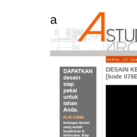
a
Sabtu, 13 Ag
DESAIN KE
[kode 076E