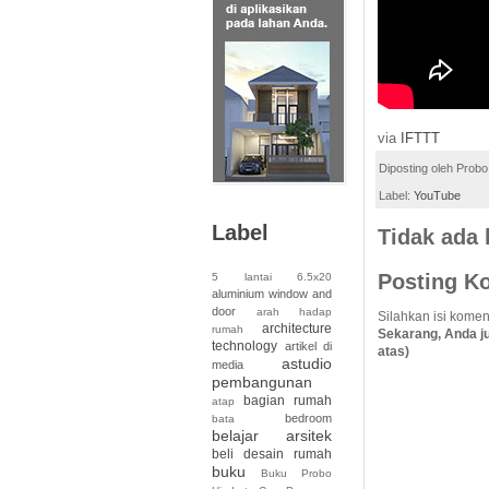
via
IFTTT
Diposting oleh
Probo
Label:
YouTube
Label
Tidak ada
Posting K
5 lantai
6.5x20
aluminium window and
door
arah hadap
Silahkan isi komen
architecture
rumah
Sekarang, Anda j
technology
artikel di
atas)
astudio
media
pembangunan
bagian rumah
atap
bedroom
bata
belajar arsitek
beli desain rumah
buku
Buku Probo