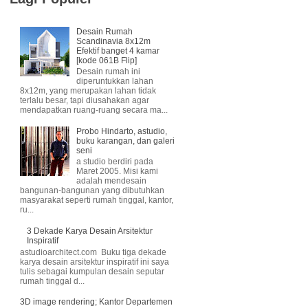
Desain Rumah
Scandinavia 8x12m
Efektif banget 4 kamar
[kode 061B Flip]
Desain rumah ini
diperuntukkan lahan
8x12m, yang merupakan lahan tidak
terlalu besar, tapi diusahakan agar
mendapatkan ruang-ruang secara ma...
Probo Hindarto, astudio,
buku karangan, dan galeri
seni
a studio berdiri pada
Maret 2005. Misi kami
adalah mendesain
bangunan-bangunan yang dibutuhkan
masyarakat seperti rumah tinggal, kantor,
ru...
3 Dekade Karya Desain Arsitektur
Inspiratif
astudioarchitect.com Buku tiga dekade
karya desain arsitektur inspiratif ini saya
tulis sebagai kumpulan desain seputar
rumah tinggal d...
3D image rendering; Kantor Departemen