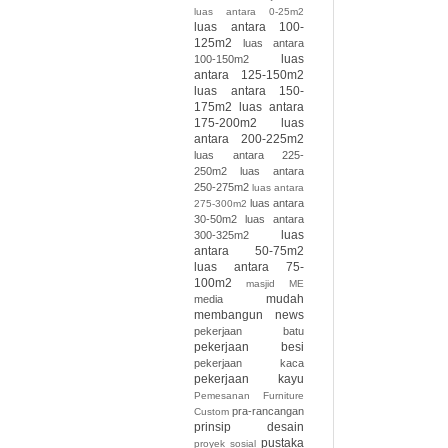
luas antara 0-25m2
luas antara 100-
125m2
luas antara
luas
100-150m2
antara 125-150m2
luas antara 150-
175m2
luas antara
175-200m2
luas
antara 200-225m2
luas antara 225-
250m2
luas antara
250-275m2
luas antara
luas antara
275-300m2
30-50m2
luas antara
luas
300-325m2
antara 50-75m2
luas antara 75-
100m2
masjid
ME
mudah
media
membangun
news
pekerjaan batu
pekerjaan besi
pekerjaan kaca
pekerjaan kayu
Pemesanan Furniture
pra-rancangan
Custom
prinsip desain
pustaka
proyek sosial