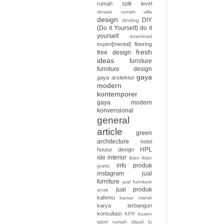
rumah split level
desain rumah villa
design
DIY
dinding
(Do it Yourself)
do it
yourself
download
experi[mental]
flooring
fresh
free design
ideas
furniture
furniture design
gaya
gaya arsitektur
modern
kontemporer
gaya modern
konvensional
general
article
green
architecture
hotel
HPL
house design
ide interior
iklan
iklan
info produk
gratis
instagram
jual
furniture
jual furniture
jual produk
anak
kafemu
kamar mandi
karya terbangun
konsultasi
KPR
kusen
label rumah dijual
lu