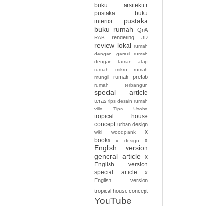
buku arsitektur
pustaka buku
pustaka
interior
buku rumah
QnA
rendering 3D
RAB
review lokal
rumah
dengan garasi
rumah
dengan taman atap
rumah mikro
rumah
rumah prefab
mungil
rumah terbangun
special article
teras
tips desain rumah
villa
Tips Usaha
tropical house
concept
urban design
x
wiki
woodplank
x
books
x design
English version
general article
x
English version
special article
x
English version
tropical house concept
YouTube