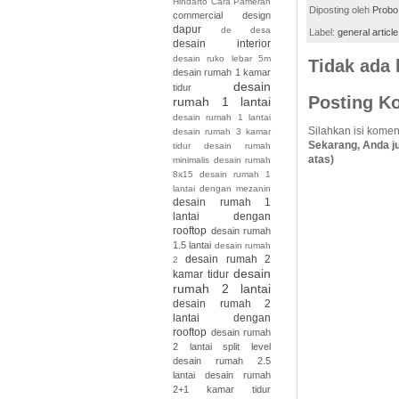
Hindarto
Cara Pameran
Diposting oleh
Probo
commercial design
dapur
de
desa
Label:
general article
desain interior
desain ruko lebar 5m
Tidak ada
desain rumah 1 kamar
desain
tidur
Posting K
rumah 1 lantai
desain rumah 1 lantai
Silahkan isi komen
desain rumah 3 kamar
Sekarang, Anda j
tidur desain rumah
atas)
minimalis desain rumah
8x15
desain rumah 1
lantai dengan mezanin
desain rumah 1
lantai dengan
rooftop
desain rumah
1.5 lantai
desain rumah
desain rumah 2
2
desain
kamar tidur
rumah 2 lantai
desain rumah 2
lantai dengan
rooftop
desain rumah
2 lantai split level
desain rumah 2.5
lantai
desain rumah
2+1 kamar tidur