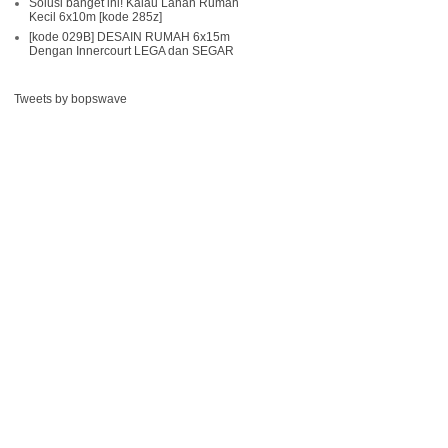
Solusi banget ini! Kalau Lahan Rumah
Kecil 6x10m [kode 285z]
[kode 029B] DESAIN RUMAH 6x15m
Dengan Innercourt LEGA dan SEGAR
Tweets by bopswave