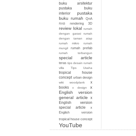
buku arsitektur
pustaka buku
pustaka
interior
buku rumah
QnA
rendering 3D
RAB
review lokal
rumah
dengan garasi
rumah
dengan taman atap
rumah mikro
rumah
rumah prefab
mungil
rumah terbangun
special article
teras
tips desain rumah
villa
Tips Usaha
tropical house
concept
urban design
x
wiki
woodplank
x
books
x design
English version
general article
x
English version
special article
x
English version
tropical house concept
YouTube