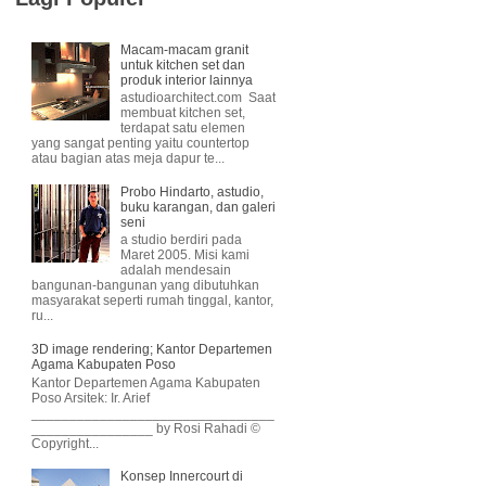
Macam-macam granit
untuk kitchen set dan
produk interior lainnya
astudioarchitect.com Saat
membuat kitchen set,
terdapat satu elemen
yang sangat penting yaitu countertop
atau bagian atas meja dapur te...
Probo Hindarto, astudio,
buku karangan, dan galeri
seni
a studio berdiri pada
Maret 2005. Misi kami
adalah mendesain
bangunan-bangunan yang dibutuhkan
masyarakat seperti rumah tinggal, kantor,
ru...
3D image rendering; Kantor Departemen
Agama Kabupaten Poso
Kantor Departemen Agama Kabupaten
Poso Arsitek: Ir. Arief
________________________________
________________ by Rosi Rahadi ©
Copyright...
Konsep Innercourt di