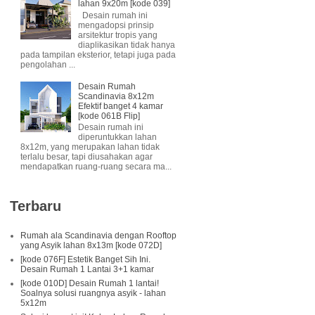
lahan 9x20m [kode 039]
Desain rumah ini
mengadopsi prinsip
arsitektur tropis yang
diaplikasikan tidak hanya
pada tampilan eksterior, tetapi juga pada
pengolahan ...
Desain Rumah
Scandinavia 8x12m
Efektif banget 4 kamar
[kode 061B Flip]
Desain rumah ini
diperuntukkan lahan
8x12m, yang merupakan lahan tidak
terlalu besar, tapi diusahakan agar
mendapatkan ruang-ruang secara ma...
Terbaru
Rumah ala Scandinavia dengan Rooftop
yang Asyik lahan 8x13m [kode 072D]
[kode 076F] Estetik Banget Sih Ini.
Desain Rumah 1 Lantai 3+1 kamar
[kode 010D] Desain Rumah 1 lantai!
Soalnya solusi ruangnya asyik - lahan
5x12m