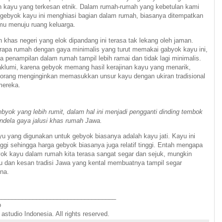
an kayu yang terkesan etnik. Dalam rumah-rumah yang kebetulan kami
-gebyok kayu ini menghiasi bagian dalam rumah, biasanya ditempatkan
amu menuju ruang keluarga.
khas negeri yang elok dipandang ini terasa tak lekang oleh jaman.
apa rumah dengan gaya minimalis yang turut memakai gabyok kayu ini,
 penampilan dalam rumah tampil lebih ramai dan tidak lagi minimalis.
maklumi, karena gebyok memang hasil kerajinan kayu yang menarik,
orang menginginkan memasukkan unsur kayu dengan ukiran tradisional
mereka.
byok yang lebih rumit, dalam hal ini menjadi pengganti dinding tembok
endela gaya jalusi khas rumah Jawa.
u yang digunakan untuk gebyok biasanya adalah kayu jati. Kayu ini
nggi sehingga harga gebyok biasanya juga relatif tinggi. Entah mengapa
 kayu dalam rumah kita terasa sangat segar dan sejuk, mungkin
u dan kesan tradisi Jawa yang kental membuatnya tampil segar
na.
__________________________________
o
astudio Indonesia. All rights reserved.