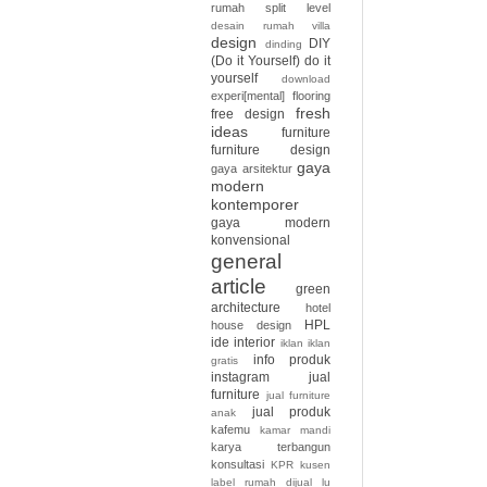
rumah split level
desain rumah villa
design
DIY
dinding
(Do it Yourself)
do it
yourself
download
experi[mental]
flooring
fresh
free design
ideas
furniture
furniture design
gaya
gaya arsitektur
modern
kontemporer
gaya modern
konvensional
general
article
green
architecture
hotel
HPL
house design
ide interior
iklan
iklan
info produk
gratis
instagram
jual
furniture
jual furniture
jual produk
anak
kafemu
kamar mandi
karya terbangun
konsultasi
KPR
kusen
label rumah dijual
lu