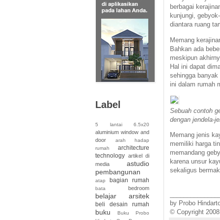
berbagai kerajin
kunjungi, gebyok
diantara ruang t
Memang kerajinan 
Bahkan ada beber
meskipun akhirnya
Hal ini dapat di
sehingga banyak 
ini dalam rumah 
Label
Sebuah contoh ge
dengan jendela-j
5 lantai
6.5x20
aluminium window and
Memang jenis kay
door
arah hadap
memiliki harga ti
architecture
rumah
memandang gebyok
technology
artikel di
karena unsur kay
astudio
media
sekaligus bermak
pembangunan
bagian rumah
atap
bedroom
bata
______________
belajar arsitek
by Probo Hindart
beli desain rumah
buku
© Copyright 2008 
Buku Probo