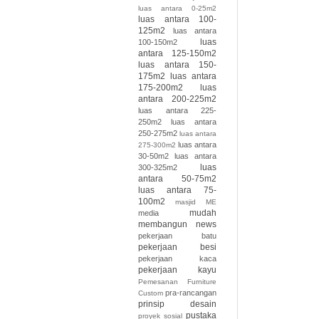
luas antara 0-25m2
luas antara 100-
125m2
luas antara
luas
100-150m2
antara 125-150m2
luas antara 150-
175m2
luas antara
175-200m2
luas
antara 200-225m2
luas antara 225-
250m2
luas antara
250-275m2
luas antara
luas antara
275-300m2
30-50m2
luas antara
luas
300-325m2
antara 50-75m2
luas antara 75-
100m2
masjid
ME
mudah
media
membangun
news
pekerjaan batu
pekerjaan besi
pekerjaan kaca
pekerjaan kayu
Pemesanan Furniture
pra-rancangan
Custom
prinsip desain
pustaka
proyek sosial