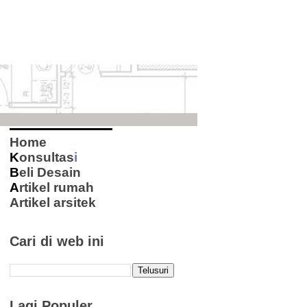
Home
K
onsultas
i
B
eli Desain
A
rtikel rumah
Artikel arsitek
Cari di web ini
Lagi Populer