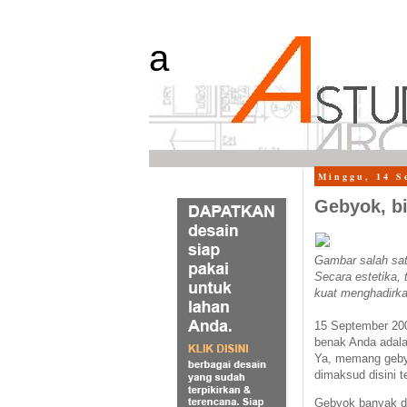
a
Minggu, 14 S
Gebyok, bi
Gambar salah sat
Secara estetika,
kuat menghadirka
15 September 20
benak Anda adalah
Ya, memang gebyo
dimaksud disini t
Gebyok banyak di