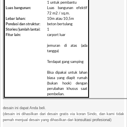
1 untuk pembantu
Luas bangunan:
Luas bangunan efektif
72 m2 / sq.m.
Lebar lahan:
10m atau 10,5m
Pondasi dan struktur:
beton bertulang
Stories/jumlah lantai:
1
Fitur lain:
carport luar
jemuran di atas (ada
tangga)
Terdapat gang samping
Bisa dipakai untuk lahan
biasa yang diapit rumah
(bukan hook) dengan
perubahan khusus saat
pembelian.
desain ini dapat Anda beli.
(desain ini dihasilkan dari desain gratis via koran Sindo, dan kami tidak
pernah menjual desain yang dihasilkan dari
konsultasi profesional
)