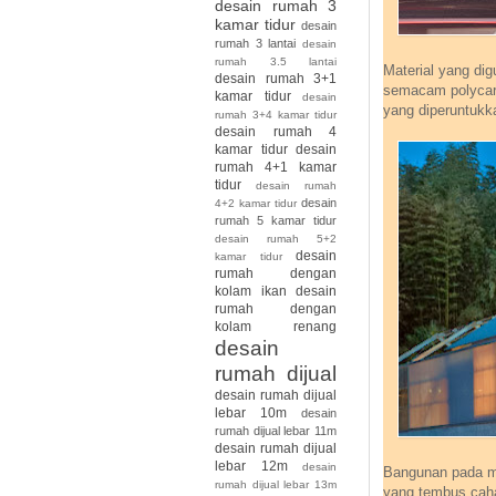
desain rumah 3
kamar tidur
desain
rumah 3 lantai
desain
rumah 3.5 lantai
Material yang dig
desain rumah 3+1
semacam polycar
kamar tidur
desain
yang diperuntukk
rumah 3+4 kamar tidur
desain rumah 4
kamar tidur
desain
rumah 4+1 kamar
tidur
desain rumah
desain
4+2 kamar tidur
rumah 5 kamar tidur
desain rumah 5+2
desain
kamar tidur
rumah dengan
kolam ikan
desain
rumah dengan
kolam renang
desain
rumah dijual
desain rumah dijual
lebar 10m
desain
rumah dijual lebar 11m
desain rumah dijual
lebar 12m
desain
Bangunan pada ma
rumah dijual lebar 13m
yang tembus caha