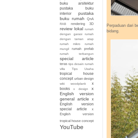
buku arsitektur
pustaka buku
pustaka
interior
buku rumah
QnA
rendering 3D
RAB
Perpaduan dari b
review lokal
rumah
bidang.
dengan garasi
rumah
dengan taman atap
rumah mikro
rumah
rumah prefab
mungil
rumah terbangun
special article
teras
tips desain rumah
villa
Tips Usaha
tropical house
concept
urban design
x
wiki
woodplank
x
books
x design
English version
general article
x
English version
special article
x
English version
tropical house concept
YouTube