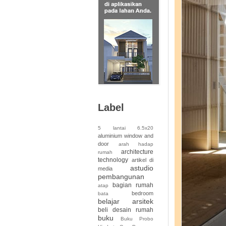
Label
5 lantai
6.5x20
aluminium window and
door
arah hadap
architecture
rumah
technology
artikel di
astudio
media
pembangunan
bagian rumah
atap
bedroom
bata
belajar arsitek
beli desain rumah
buku
Buku Probo