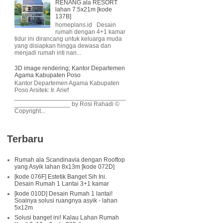
RENANG ala RESORT
lahan 7.5x21m [kode
137B]
homeplans.id Desain
rumah dengan 4+1 kamar
tidur ini dirancang untuk keluarga muda
yang disiapkan hingga dewasa dan
menjadi rumah inti nan...
3D image rendering; Kantor Departemen
Agama Kabupaten Poso
Kantor Departemen Agama Kabupaten
Poso Arsitek: Ir. Arief
________________________________
________________ by Rosi Rahadi ©
Copyright...
Terbaru
Rumah ala Scandinavia dengan Rooftop
yang Asyik lahan 8x13m [kode 072D]
[kode 076F] Estetik Banget Sih Ini.
Desain Rumah 1 Lantai 3+1 kamar
[kode 010D] Desain Rumah 1 lantai!
Soalnya solusi ruangnya asyik - lahan
5x12m
Solusi banget ini! Kalau Lahan Rumah