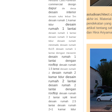
Hindarto
Cara Pameran
commercial design
dapur
de
desa
desain interior
astudioarchitect
desain ruko lebar 5m
akhir ini. Materi
desain rumah 1 kamar
pendekatan yang 
desain
tidur
artikel tentang s
rumah 1 lantai
dan Hiroi Ariyama
desain rumah 1 lantai
desain rumah 3 kamar
tidur desain rumah
minimalis desain rumah
8x15
desain rumah 1
lantai dengan mezanin
desain rumah 1
lantai dengan
rooftop
desain rumah
1.5 lantai
desain rumah
desain rumah 2
2
desain
kamar tidur
rumah 2 lantai
desain rumah 2
lantai dengan
rooftop
desain rumah
2 lantai split level
desain rumah 2.5
lantai
desain rumah
2+1 kamar tidur