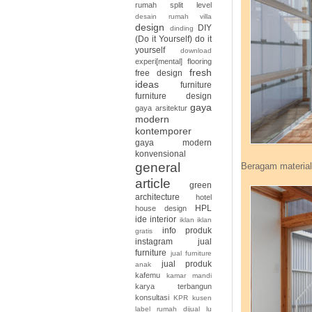
rumah split level
desain rumah villa
design
DIY
dinding
(Do it Yourself)
do it
yourself
download
experi[mental]
flooring
fresh
free design
ideas
furniture
furniture design
gaya
gaya arsitektur
modern
kontemporer
gaya modern
konvensional
general
Beragam material 
article
green
architecture
hotel
HPL
house design
ide interior
iklan
iklan
info produk
gratis
instagram
jual
furniture
jual furniture
jual produk
anak
kafemu
kamar mandi
karya terbangun
konsultasi
KPR
kusen
label rumah dijual
lu