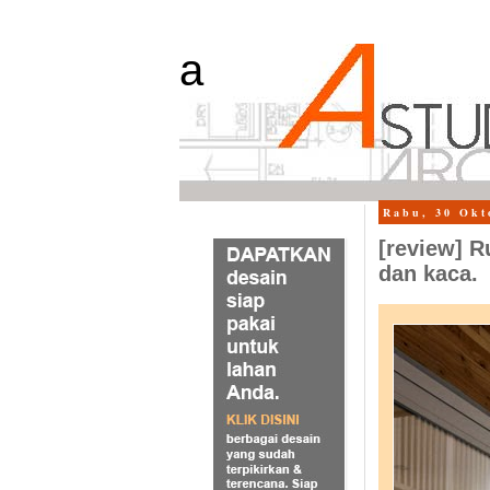
a
Rabu, 30 Okt
[review] R
dan kaca.