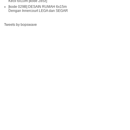
Kecil 6x10m [kode 285z]
[kode 029B] DESAIN RUMAH 6x15m
Dengan Innercourt LEGA dan SEGAR
Tweets by bopswave