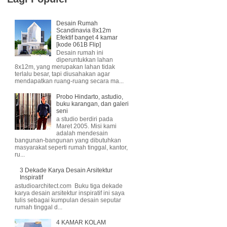
Desain Rumah
Scandinavia 8x12m
Efektif banget 4 kamar
[kode 061B Flip]
Desain rumah ini
diperuntukkan lahan
8x12m, yang merupakan lahan tidak
terlalu besar, tapi diusahakan agar
mendapatkan ruang-ruang secara ma...
Probo Hindarto, astudio,
buku karangan, dan galeri
seni
a studio berdiri pada
Maret 2005. Misi kami
adalah mendesain
bangunan-bangunan yang dibutuhkan
masyarakat seperti rumah tinggal, kantor,
ru...
3 Dekade Karya Desain Arsitektur
Inspiratif
astudioarchitect.com Buku tiga dekade
karya desain arsitektur inspiratif ini saya
tulis sebagai kumpulan desain seputar
rumah tinggal d...
4 KAMAR KOLAM