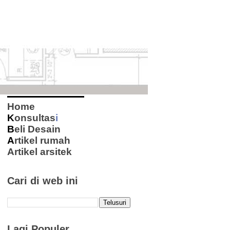
Home
K
onsultas
i
B
eli Desain
A
rtikel rumah
Artikel arsitek
Cari di web ini
Lagi Populer