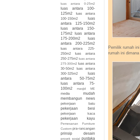
luas antara 0-25m2
luas antara 100-
125m2
luas antara
luas
100-150m2
antara 125-150m2
luas antara 150-
175m2
luas antara
175-200m2
luas
antara 200-225m2
Pemilik rumah ini
luas antara 225-
rumah ini dimana
250m2
luas antara
250-275m2
luas antara
luas antara
275-300m2
30-50m2
luas antara
luas
300-325m2
antara 50-75m2
luas antara 75-
100m2
masjid
ME
mudah
media
membangun
news
pekerjaan batu
pekerjaan besi
pekerjaan kaca
pekerjaan kayu
Pemesanan Furniture
pra-rancangan
Custom
prinsip desain
pustaka
proyek sosial